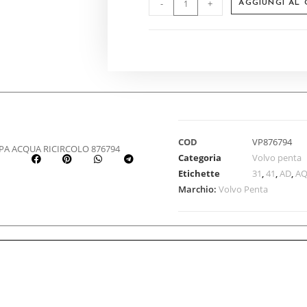
-
+
AGGIUNGI AL
COD
VP876794
PA ACQUA RICIRCOLO 876794
Categoria
Volvo penta
Etichette
31
,
41
,
AD
,
A
Marchio:
Volvo Penta