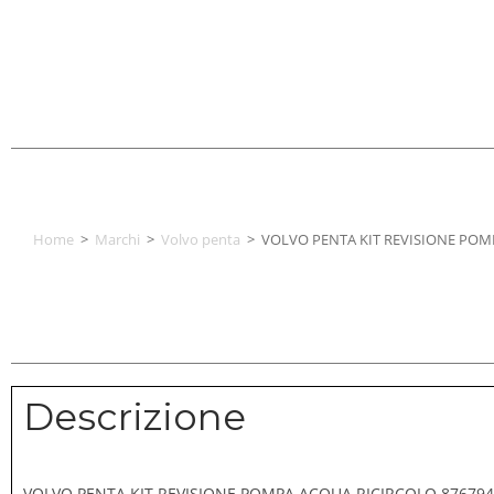
Home
>
Marchi
>
Volvo penta
>
VOLVO PENTA KIT REVISIONE POM
Descrizione
VOLVO PENTA KIT REVISIONE POMPA ACQUA RICIRCOLO 876794