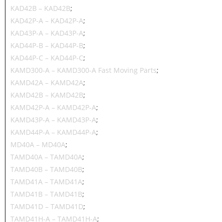
KAD42B – KAD42B
;
KAD42P-A – KAD42P-A
;
KAD43P-A – KAD43P-A
;
KAD44P-B – KAD44P-B
;
KAD44P-C – KAD44P-C
;
KAMD300-A – KAMD300-A Fast Moving Parts
;
KAMD42A – KAMD42A
;
KAMD42B – KAMD42B
;
KAMD42P-A – KAMD42P-A
;
KAMD43P-A – KAMD43P-A
;
KAMD44P-A – KAMD44P-A
;
MD40A – MD40A
;
TAMD40A – TAMD40A
;
TAMD40B – TAMD40B
;
TAMD41A – TAMD41A
;
TAMD41B – TAMD41B
;
TAMD41D – TAMD41D
;
TAMD41H-A – TAMD41H-A
;