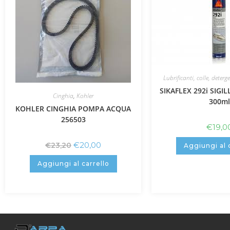
Lubrificanti, colle, deterg
SIKAFLEX 292i SIGI
Cinghia
,
Kohler
300ml
KOHLER CINGHIA POMPA ACQUA
256503
€
19,0
€
20,00
€
23,20
Aggiungi al 
Aggiungi al carrello