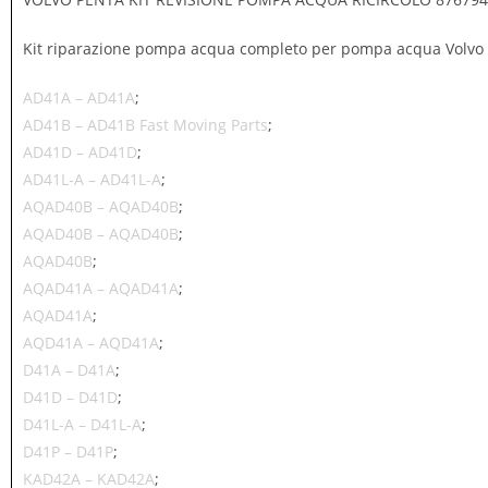
Kit riparazione pompa acqua completo per pompa acqua Volvo 
AD41A – AD41A
;
AD41B – AD41B Fast Moving Parts
;
AD41D – AD41D
;
AD41L-A – AD41L-A
;
AQAD40B – AQAD40B
;
AQAD40B – AQAD40B
;
AQAD40B
;
AQAD41A – AQAD41A
;
AQAD41A
;
AQD41A – AQD41A
;
D41A – D41A
;
D41D – D41D
;
D41L-A – D41L-A
;
D41P – D41P
;
KAD42A – KAD42A
;