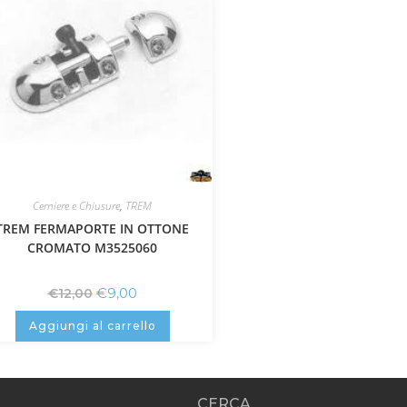
Cerniere e Chiusure
,
TREM
TREM FERMAPORTE IN OTTONE
CROMATO M3525060
€
9,00
€
12,00
Aggiungi al carrello
CERCA