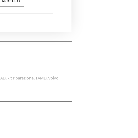
 CARRELLO
QAD
,
kit riparazione
,
TAMD
,
volvo