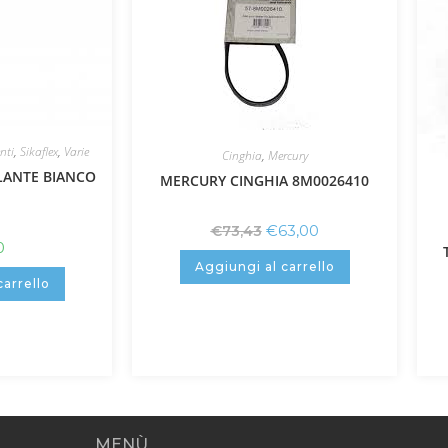
enti
,
Sikaflex
,
Varie
Cinghia
,
Mercury
LLANTE BIANCO
MERCURY CINGHIA 8M0026410
€
63,00
€
73,43
0
Aggiungi al carrello
carrello
MENÙ