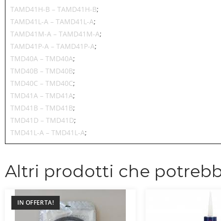
TAMD41H-B – TAMD41H-B
;
TAMD41L-A – TAMD41L-A
;
TAMD41M-A – TAMD41M-A
;
TAMD41P-A – TAMD41P-A
;
TMD40A – TMD40A
;
TMD40B – TMD40B
;
TMD40C – TMD40C
;
TMD41A – TMD41A
;
TMD41B – TMD41B
;
TMD41D – TMD41D
;
TMD41L-A – TMD41L-A
;
Altri prodotti che potrebb
IN OFFERTA!