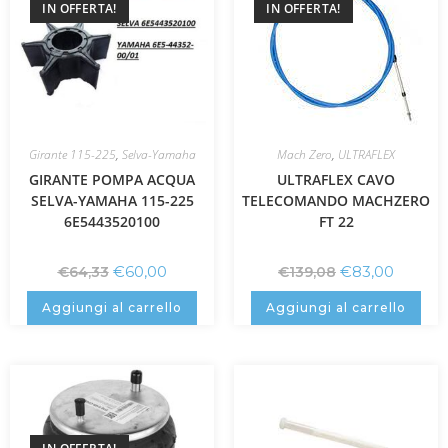
IN OFFERTA!
IN OFFERTA!
Girante 115-225
,
Selva-Yamaha
Mach Zero
,
ULTRAFLEX
GIRANTE POMPA ACQUA
ULTRAFLEX CAVO
SELVA-YAMAHA 115-225
TELECOMANDO MACHZERO
6E5443520100
FT 22
€
60,00
€
83,00
€
64,33
€
139,08
Aggiungi al carrello
Aggiungi al carrello