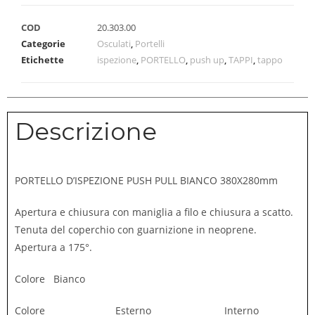
COD
20.303.00
Categorie
Osculati
,
Portelli
Etichette
ispezione
,
PORTELLO
,
push up
,
TAPPI
,
tappo
Descrizione
PORTELLO D’ISPEZIONE PUSH PULL BIANCO 380X280mm
Apertura e chiusura con maniglia a filo e chiusura a scatto.
Tenuta del coperchio con guarnizione in neoprene.
Apertura a 175°.
Colore Bianco
Colore Esterno Interno