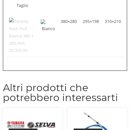
Taglio
380×280
295×198
310×210
Bianco
20.303.00
Altri prodotti che
potrebbero interessarti