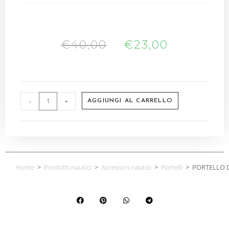
€
40,00
€
23,00
-
+
AGGIUNGI AL CARRELLO
Home
>
Prodotti nautici
>
Accessori nautici
>
Portelli
>
PORTELLO 