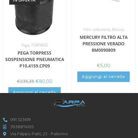
IN OFFERTA!
Filtro carburante
,
Mercury
MERCURY FILTRO ALTA
PRESSIONE VERADO
Pega
,
TORPRESS
8M0090809
PEGA TORPRESS
SOSPENSIONE PNEUMATICA
€
5,00
P10.4159.CP09
Aggiungi al carrello
€
80,00
€
235,35
Aggiungi al carrello
091 323619
3938874105
Via Filippo Patti, 23 - Palermo