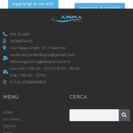
Aggiungi al carrello
Aggiungi al carrello
091 323619
3938874105
Via Filippo Patti, 23 - Palermo
nauticaricambidarpa@gmail.com
infomagazzino@darpamotori.it
Lun-Ven / 08.00 – 13.00 | 15.00 – 18.00
Sab / 08.00 – 13.00
P: IVA 05158690825
MENÙ
CERCA
HOME
CHI SIAMO
SERVIZI
SHOP