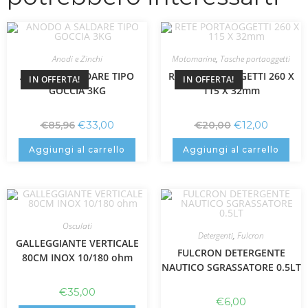
Anodi e Zinchi
Motomarine
,
Tasche portaoggetti
ANODO A SALDARE TIPO
RETE PORTAOGGETTI 260 X
IN OFFERTA!
IN OFFERTA!
GOCCIA 3KG
115 X 32mm
€
33,00
€
12,00
€
85,96
€
20,00
Aggiungi al carrello
Aggiungi al carrello
Osculati
Detergenti
,
Fulcron
GALLEGGIANTE VERTICALE
FULCRON DETERGENTE
80CM INOX 10/180 ohm
NAUTICO SGRASSATORE 0.5LT
€
35,00
€
6,00