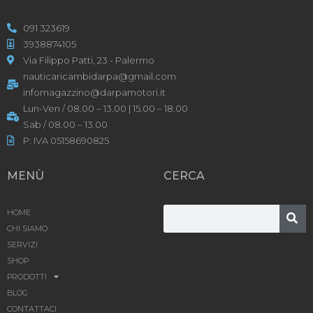
091 323619
3938874105
Via Filippo Patti, 23 - Palermo
nauticaricambidarpa@gmail.com
infomagazzino@darpamotori.it
Lun-Ven / 08.00 – 13.00 | 15.00 – 18.00
Sab / 08.00 – 13.00
P: IVA 05158690825
MENÙ
CERCA
HOME
CHI SIAMO
SERVIZI
SHOP
PRODOTTI
BLOG
CONTATTACI