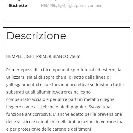
Etichette
HEMPEL
,
light
,
light primer
,
primer
Descrizione
HEMPEL LIGHT PRIMER BIANCO 750ml
Primer epossidico bicomponente,per interni ed esterni,da
utilizzarsi sia al di sopra che al di sotto della linea di
galleggiamento.Le sue funzioni protettive soddisfano tutti i
substrati quali alluminio,vetroresina,legno
compensato,acciaio e per altre parti in metallo o leghe
leggere come assi,eliche e piedi poppieri.Svolge una
funzione anticorrosiva. E’ anche adatto per la prevenzione
delle vescicole osmotiche nelle imbarcazioni in vetroresina
e per protezionie delle carene e dei timoni