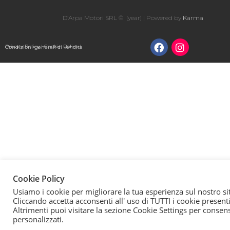
D’Arpa Motori SRL © [year] | Powered by
Karma
Privacy Policy
|
Cookie Policy
|
Condizioni generali di vendita
Cookie Policy
Usiamo i cookie per migliorare la tua esperienza sul nostro si
Cliccando accetta acconsenti all' uso di TUTTI i cookie presenti
Altrimenti puoi visitare la sezione Cookie Settings per consen
personalizzati.