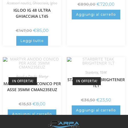
Accessori nautici
,
Ghiacciaia
,
Igloo
€
720,00
€
890,00
IGLOO IG 48 ULTRA
Aggiungi al carrello
GHIACCIAIA LT45
€
85,00
€
147,00
Leggi tutto
Starbrite
,
TEAK
Anodi e Zinchi
,
Martyr
STARBRITE TEAK BRIGHTENER
IN OFFERTA!
IN OFFERTA!
MARTYR ANODO CONICO PER
1LT
ASSE 35MM CMAN235EUZ
€
23,50
€
36,50
€
8,00
€
15,53
Aggiungi al carrello
Aggiungi al carrello