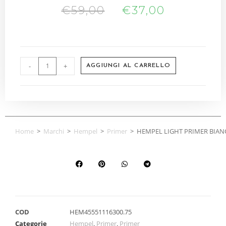
€
59,00
€
37,00
-
+
AGGIUNGI AL CARRELLO
Home
>
Marchi
>
Hempel
>
Primer
>
HEMPEL LIGHT PRIMER BIAN
COD
HEM45551116300.75
Categorie
Hempel
,
Primer
,
Primer