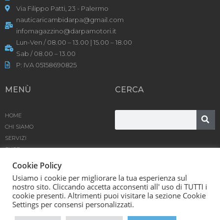
Via Filippo Patti, 23 - Palermo
nauticaricambidarpa@gmail.com
infomagazzino@darpamotori.it
Lun-Ven / 08.00 – 13.00 | 15.00 – 18.00
Sab / 08.00 – 13.00
P: IVA 05158690825
MENÙ
CERCA
HOME
CHI SIAMO
SERVIZI
SHOP
PRODOTTI
Cookie Policy
BLOG
Usiamo i cookie per migliorare la tua esperienza sul
CONTATTACI
nostro sito. Cliccando accetta acconsenti all' uso di TUTTI i
cookie presenti. Altrimenti puoi visitare la sezione Cookie
D’Arpa Motori SRL © [year] | Powered by
Karma
Settings per consensi personalizzati.