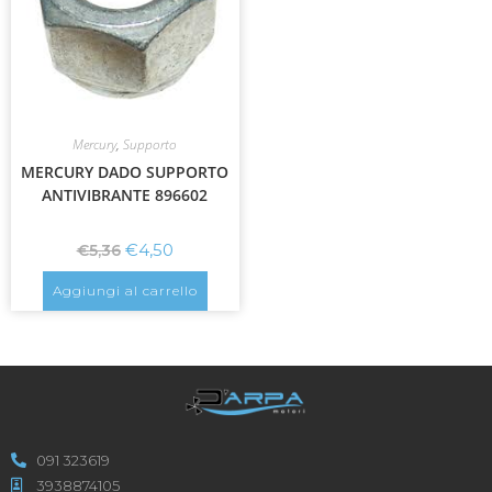
Mercury
,
Supporto
MERCURY DADO SUPPORTO
ANTIVIBRANTE 896602
€
4,50
€
5,36
Aggiungi al carrello
091 323619
3938874105