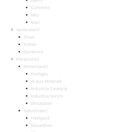
Nanni
Cummins
Mtu
Man
Generatori
Onan
Kohler
Dynamica
Filtrazione
Alimentare
Enologia
Acqua Minerale
Industria Casearia
Industria Succhi
Dissalatori
Industriale
Fleetgard
DonaldSon