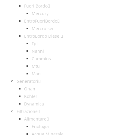
Fuori Bordo
Mercury
EntroFuoriBordo
Mercruiser
EntroBordo Diesel
Fpt
Nanni
Cummins
Mtu
Man
Generatori
Onan
Kohler
Dynamica
Filtrazione
Alimentare
Enologia
Acqua Minerale