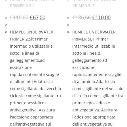
PRIMER 2.5lt
PRIMER 5LT
€
110,00
€
67,00
€
186,66
€
110,00
HEMPEL UNDERWATER
HEMPEL UNDERWATER
PRIMER 2.5lt Primer
PRIMER 5LT Primer
intermedio utilizzabile
intermedio utilizzabile
sotto la linea di
sotto la linea di
galleggiamento,ad
galleggiamento,ad
essicazione
essicazione
rapida,contenente scaglie
rapida,contenente scaglie
di alluminio.Adatto sia
di alluminio.Adatto sia
come sigillante del vecchio
come sigillante del vecchio
ciclo,sia come sigillante tra
ciclo,sia come sigillante tra
primer epossidico e
primer epossidico e
antivegetativa. Assicura
antivegetativa. Assicura
l'adesione appropriata
l'adesione appropriata
dell'antivegetativa sul
dell'antivegetativa sul