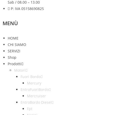
Sab / 08.00 – 13.00
P: IVA 05158690825
MENÙ
HOME
CHI SIAMO
SERVIZI
Shop
Prodotti
Motori
Fuori Bordo
Mercury
EntroFuoriBordo
Mercruiser
EntroBordo Diesel
Fpt