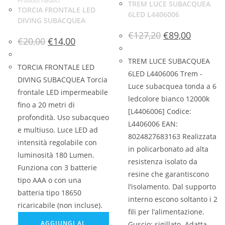
Prodotti nautici
TREM LUCE SUBACQUEA
TORCIA FRONTALE LED
6LED L4406006
DIVING SUBACQUEA
€
127,20
€
89,00
€
20,00
€
14,00
TREM LUCE SUBACQUEA
TORCIA FRONTALE LED
6LED L4406006 Trem -
DIVING SUBACQUEA Torcia
Luce subacquea tonda a 6
frontale LED impermeabile
ledcolore bianco 12000k
fino a 20 metri di
[L4406006] Codice:
profondità. Uso subacqueo
L4406006 EAN:
e multiuso. Luce LED ad
8024827683163 Realizzata
intensità regolabile con
in policarbonato ad alta
luminosità 180 Lumen.
resistenza isolato da
Funziona con 3 batterie
resine che garantiscono
tipo AAA o con una
l’isolamento. Dal supporto
batteria tipo 18650
interno escono soltanto i 2
ricaricabile (non incluse).
fili per l’alimentazione.
AGGIUNGI AL
Guscio: sigillato. Adatta