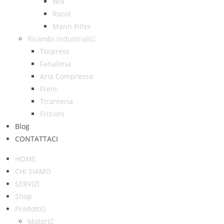
Wix
Racor
Mann Filter
Ricambi Industriali
Torpress
Fanaleria
Aria Compressa
Freni
Tiranteria
Frizioni
Blog
CONTATTACI
HOME
CHI SIAMO
SERVIZI
Shop
Prodotti
Motori