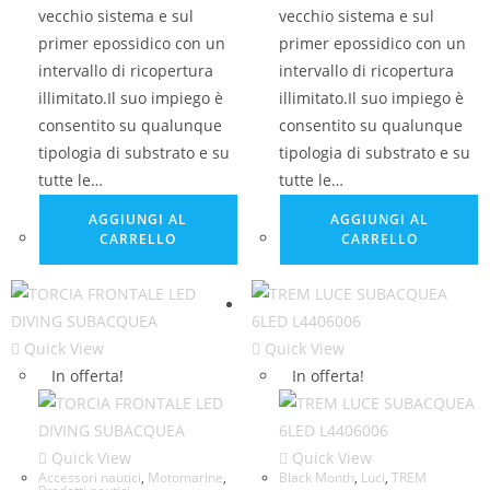
vecchio sistema e sul
vecchio sistema e sul
primer epossidico con un
primer epossidico con un
intervallo di ricopertura
intervallo di ricopertura
illimitato.Il suo impiego è
illimitato.Il suo impiego è
consentito su qualunque
consentito su qualunque
tipologia di substrato e su
tipologia di substrato e su
tutte le…
tutte le…
AGGIUNGI AL
AGGIUNGI AL
CARRELLO
CARRELLO
Quick View
Quick View
In offerta!
In offerta!
Quick View
Quick View
Accessori nautici
,
Motomarine
,
Black Month
,
Luci
,
TREM