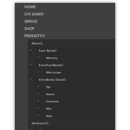
HOME
CHI SIAMO
SERVIZI
SHOP
PRODOTTI
Motori
Fuori Bordo
Mercury
EntroFuoriBordo
Mercruiser
EntroBordo Diesel
Fpt
Nanni
Cummins
Mtu
Man
Generatori