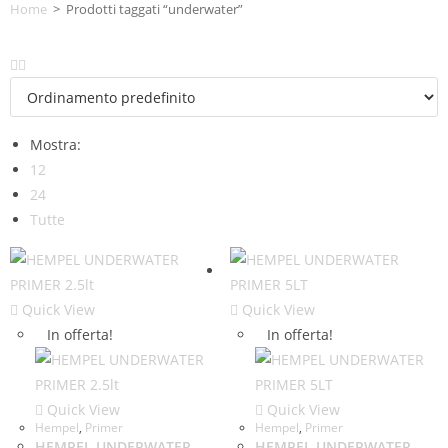
Home
>
Prodotti taggati “underwater”
Mostra:
12
24
Tutte
Quick View
Quick View
In offerta!
In offerta!
Quick View
Quick View
Hempel
,
Primer
Hempel
,
Primer
HEMPEL UNDERWATER
HEMPEL UNDERWATER