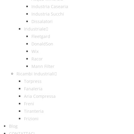
Industria Casearia
Industria Succhi
Dissalatori
Industriale
Fleetgard
DonaldSon
Wix
Racor
Mann Filter
Ricambi Industriali
Torpress
Fanaleria
Aria Compressa
Freni
Tiranteria
Frizioni
Blog
CONTATTACI