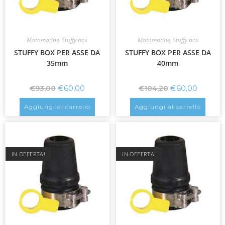
Motomarine
,
Stuffy box
Motomarine
,
Stuffy box
STUFFY BOX PER ASSE DA
STUFFY BOX PER ASSE DA
35mm
40mm
€
60,00
€
60,00
€
93,00
€
104,20
Aggiungi al carrello
Aggiungi al carrello
IN OFFERTA!
IN OFFERTA!