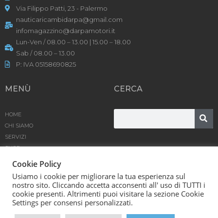
Via Filippo Patti, 23 - Palermo
nauticaricambidarpa@gmail.com
infomagazzino@darpamotori.it
Lun-Ven / 08.00 – 13.00 | 15.00 – 18.00
Sab / 08.00 – 13.00
P: IVA 05158690825
MENÙ
CERCA
HOME
CHI SIAMO
SERVIZI
SHOP
PRODOTTI
Cookie Policy
BLOG
Usiamo i cookie per migliorare la tua esperienza sul
CONTATTACI
nostro sito. Cliccando accetta acconsenti all' uso di TUTTI i
cookie presenti. Altrimenti puoi visitare la sezione Cookie
D’Arpa Motori SRL © [year] | Powered by
Karma
Settings per consensi personalizzati.