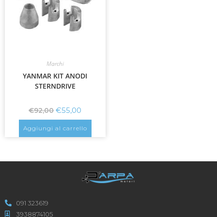
Marchi
YANMAR KIT ANODI
STERNDRIVE
€
55,00
€
92,00
Aggiungi al carrello
091 323619
3938874105