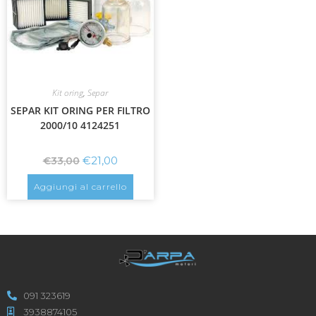
Kit oring
,
Separ
SEPAR KIT ORING PER FILTRO
2000/10 4124251
€
21,00
€
33,00
Aggiungi al carrello
091 323619
3938874105