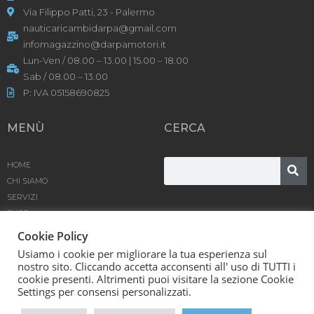
Via Filippo Patti, 23 - Palermo
nauticaricambidarpa@gmail.com
infomagazzino@darpamotori.it
Lun-Ven / 08.00 – 13.00 | 15.00 – 18.00
Sab / 08.00 – 13.00
P: IVA 05158690825
MENÙ
CERCA
HOME
CHI SIAMO
SERVIZI
SHOP
PRODOTTI
Cookie Policy
BLOG
Usiamo i cookie per migliorare la tua esperienza sul
CONTATTACI
nostro sito. Cliccando accetta acconsenti all' uso di TUTTI i
cookie presenti. Altrimenti puoi visitare la sezione Cookie
D’Arpa Motori SRL © [year] | Powered by
Karma
Settings per consensi personalizzati.