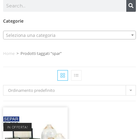
Categorie
Seleziona una categoria
Home
>
Prodotti taggati “spar”
Ordinamento predefinito
IN OFFERTA!