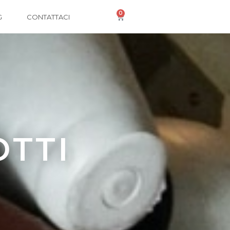
0
G
CONTATTACI
OTTI