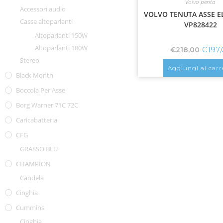
Volvo penta
Accessori audio
VOLVO TENUTA ASSE EL
Casse altoparlanti
VP828422
Altoparlanti 150W
Altoparlanti 180W
€
197
€
218,00
Stereo
Aggiungi al carr
Black Month
Boccola Per Asse
Borg Warner 71C 72C
Caricabatteria
CFG
GRASSO BLU
CHAMPION
Candela
Cinghia
Cummins
Cinghia