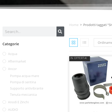
Home
>
Prodotti taggati “
Ordiname
Categorie
Acqua
IN OFFERTA!
Aftermarket
Ancor
Pompa acqua mare
Pompa di sentina
Supporto antivibrante
Tenuta meccanica
Anodi E Zinchi
AUDIO