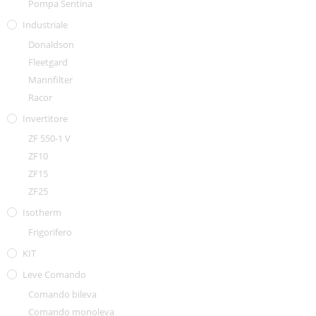
Pompa Sentina
Industriale
Donaldson
Fleetgard
Mannfilter
Racor
Invertitore
ZF 550-1 V
ZF10
ZF15
ZF25
Isotherm
Frigorifero
KIT
Leve Comando
Comando bileva
Comando monoleva