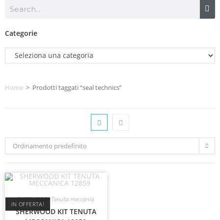
Categorie
Home
>
Prodotti taggati “seal technics”
Ordinamento predefinito
SHERWOOD
,
Tenuta meccania
IN OFFERTA!
SHERWOOD KIT TENUTA