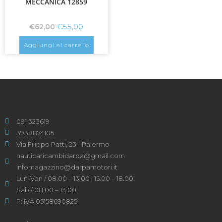
MECCANICA 12859
€
55,00
€
62,00
Aggiungi al carrello
091 323619
3938874105
Via Filippo Patti, 23 - Palermo
nauticaricambidarpa@gmail.com
infomagazzino@darpamotori.it
Lun-Ven / 08.00 – 13.00 | 15.00 – 18.00
Sab / 08.00 – 13.00
P: IVA 05158690825