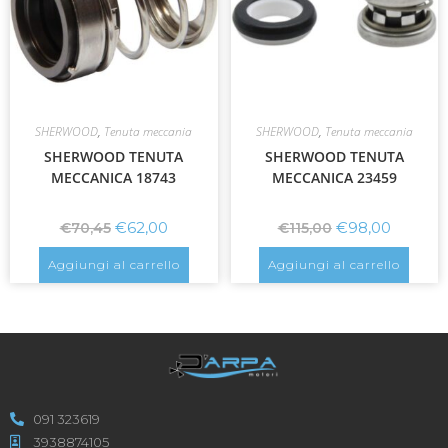
SHERWOOD
,
Tenuta meccania
SHERWOOD
,
Tenuta meccania
SHERWOOD TENUTA
SHERWOOD TENUTA
MECCANICA 18743
MECCANICA 23459
€
62,00
€
98,00
€
70,45
€
115,00
Aggiungi al carrello
Aggiungi al carrello
091 323619
3938874105