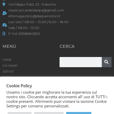
Via Filippo Patti, 23 - Palermo
nauticaricambidarpa@gmail.com
infomagazzino@darpamotori.it
Lun-Ven / 08.00 – 13.00 | 15.00 – 18.00
Sab / 08.00 – 13.00
P: IVA 05158690825
MENÙ
CERCA
HOME
CHI SIAMO
SERVIZI
SHOP
PRODOTTI
Cookie Policy
BLOG
Usiamo i cookie per migliorare la tua esperienza sul
CONTATTACI
nostro sito. Cliccando accetta acconsenti all' uso di TUTTI i
cookie presenti. Altrimenti puoi visitare la sezione Cookie
D’Arpa Motori SRL © [year] | Powered by
Karma
Settings per consensi personalizzati.