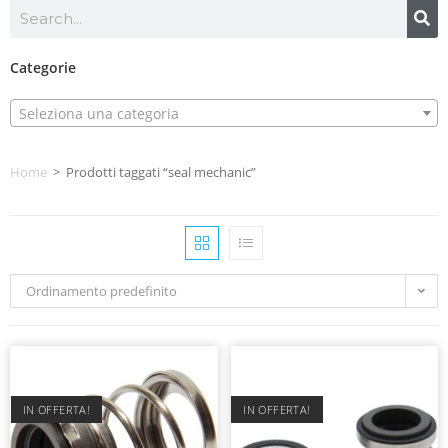
Categorie
Seleziona una categoria
Home
>
Prodotti taggati “seal mechanic”
Ordinamento predefinito
IN OFFERTA!
IN OFFERTA!