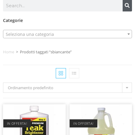
Categorie
Seleziona una categoria
Home
>
Prodotti taggati “sbiancante”
Ordinamento predefinito
IN OFFERTA!
IN OFFERTA!