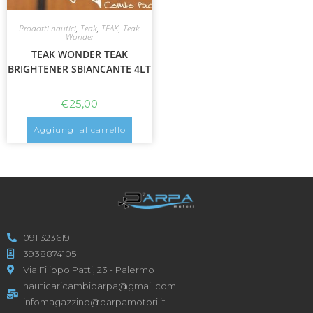
Prodotti nautici
,
Teak
,
TEAK
,
Teak
Wonder
TEAK WONDER TEAK
BRIGHTENER SBIANCANTE 4LT
€
25,00
Aggiungi al carrello
091 323619
3938874105
Via Filippo Patti, 23 - Palermo
nauticaricambidarpa@gmail.com
infomagazzino@darpamotori.it