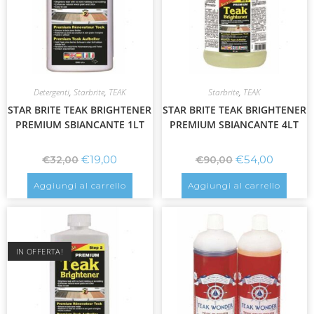
Detergenti
,
Starbrite
,
TEAK
Starbrite
,
TEAK
STAR BRITE TEAK BRIGHTENER
STAR BRITE TEAK BRIGHTENER
PREMIUM SBIANCANTE 1LT
PREMIUM SBIANCANTE 4LT
€
19,00
€
54,00
€
32,00
€
90,00
Aggiungi al carrello
Aggiungi al carrello
IN OFFERTA!