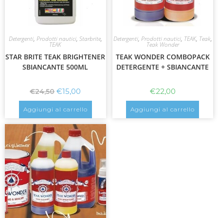
Detergenti
,
Prodotti nautici
,
Starbrite
,
Detergenti
,
Prodotti nautici
,
TEAK
,
Teak
,
TEAK
Teak Wonder
STAR BRITE TEAK BRIGHTENER
TEAK WONDER COMBOPACK
SBIANCANTE 500ML
DETERGENTE + SBIANCANTE
€
15,00
€
22,00
€
24,50
Aggiungi al carrello
Aggiungi al carrello