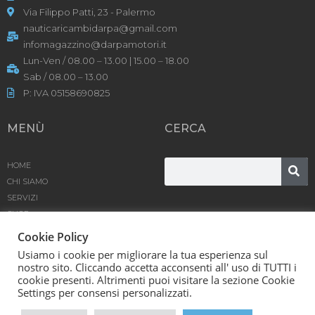
Via Filippo Patti, 23 - Palermo
nauticaricambidarpa@gmail.com
infomagazzino@darpamotori.it
Lun-Ven / 08.00 – 13.00 | 15.00 – 18.00
Sab / 08.00 – 13.00
P: IVA 05158690825
MENÙ
CERCA
HOME
CHI SIAMO
SERVIZI
SHOP
PRODOTTI
Cookie Policy
BLOG
Usiamo i cookie per migliorare la tua esperienza sul
CONTATTACI
nostro sito. Cliccando accetta acconsenti all' uso di TUTTI i
cookie presenti. Altrimenti puoi visitare la sezione Cookie
D’Arpa Motori SRL © [year] | Powered by
Karma
Settings per consensi personalizzati.