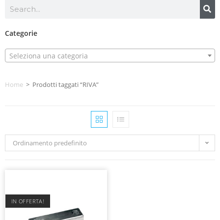
Categorie
Seleziona una categoria
Home
>
Prodotti taggati “RIVA”
Ordinamento predefinito
IN OFFERTA!