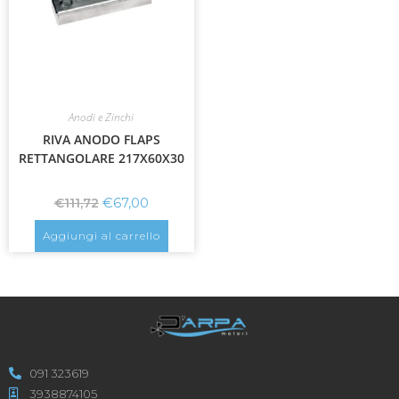
Anodi e Zinchi
RIVA ANODO FLAPS
RETTANGOLARE 217X60X30
€
67,00
€
111,72
Aggiungi al carrello
091 323619
3938874105