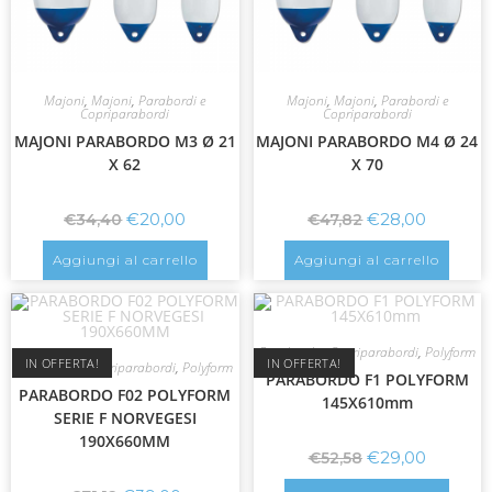
Majoni
,
Majoni
,
Parabordi e
Majoni
,
Majoni
,
Parabordi e
Copriparabordi
Copriparabordi
MAJONI PARABORDO M3 Ø 21
MAJONI PARABORDO M4 Ø 24
X 62
X 70
€
20,00
€
28,00
€
34,40
€
47,82
Aggiungi al carrello
Aggiungi al carrello
Parabordi e Copriparabordi
,
Polyform
IN OFFERTA!
IN OFFERTA!
Parabordi e Copriparabordi
,
Polyform
PARABORDO F1 POLYFORM
PARABORDO F02 POLYFORM
145X610mm
SERIE F NORVEGESI
190X660MM
€
29,00
€
52,58