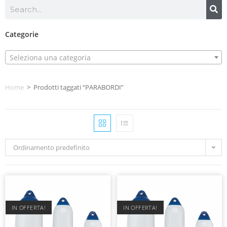
Categorie
Seleziona una categoria
Home
>
Prodotti taggati “PARABORDI”
Ordinamento predefinito
IN OFFERTA!
IN OFFERTA!