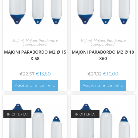
Majoni
,
Majoni
,
Parabordi e
Majoni
,
Majoni
,
Parabordi e
Copriparabordi
Copriparabordi
MAJONI PARABORDO M2 Ø 15
MAJONI PARABORDO M2 Ø 18
X 58
X60
€
13,50
€
16,00
€
22,57
€
27,12
Aggiungi al carrello
Aggiungi al carrello
IN OFFERTA!
IN OFFERTA!