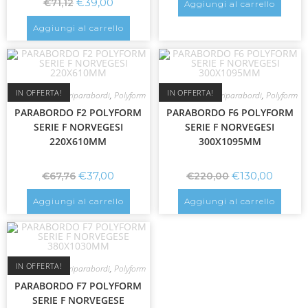
€
39,00
€
71,12
Aggiungi al carrello
Aggiungi al carrello
IN OFFERTA!
IN OFFERTA!
Parabordi e Copriparabordi
,
Polyform
Parabordi e Copriparabordi
,
Polyform
PARABORDO F2 POLYFORM
PARABORDO F6 POLYFORM
SERIE F NORVEGESI
SERIE F NORVEGESI
220X610MM
300X1095MM
€
37,00
€
130,00
€
67,76
€
220,00
Aggiungi al carrello
Aggiungi al carrello
IN OFFERTA!
Parabordi e Copriparabordi
,
Polyform
PARABORDO F7 POLYFORM
SERIE F NORVEGESE