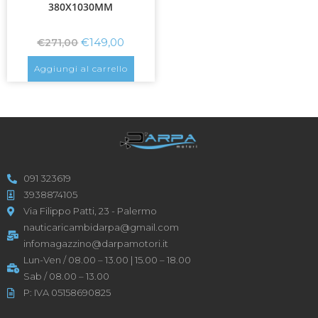
380X1030MM
€
149,00
€
271,00
Aggiungi al carrello
091 323619
3938874105
Via Filippo Patti, 23 - Palermo
nauticaricambidarpa@gmail.com
infomagazzino@darpamotori.it
Lun-Ven / 08.00 – 13.00 | 15.00 – 18.00
Sab / 08.00 – 13.00
P: IVA 05158690825