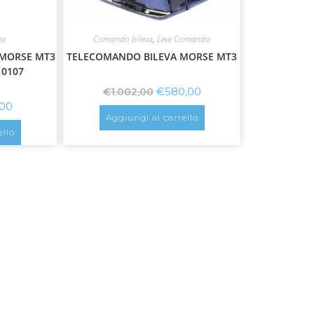
ne
Comando bileva
,
Leve Comando
MORSE MT3
TELECOMANDO BILEVA MORSE MT3
10107
€
580,00
€
1.002,00
,00
Aggiungi al carrello
ello