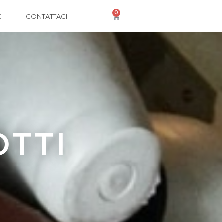
0
G
CONTATTACI
OTTI