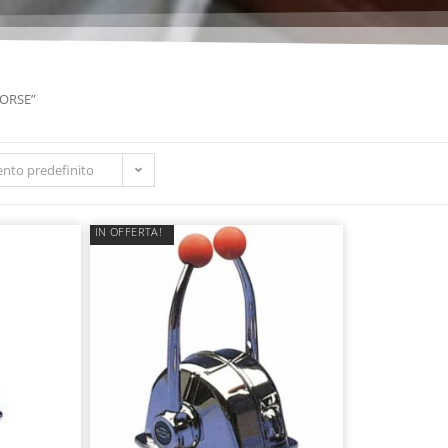
MORSE”
nto predefinito
IN OFFERTA!