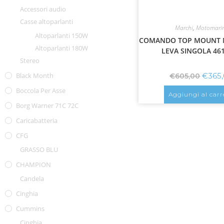
Accessori audio
Casse altoparlanti
Marchi
,
Motomari
Altoparlanti 150W
COMANDO TOP MOUNT 
Altoparlanti 180W
LEVA SINGOLA 46
Stereo
€
365
Black Month
€
605,00
Boccola Per Asse
Aggiungi al carr
Borg Warner 71C 72C
Caricabatteria
CFG
GRASSO BLU
CHAMPION
Candela
Cinghia
Cummins
Cinghia