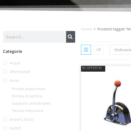
Home
>
Prodotti taggati “
Ordiname
Categorie
Acqua
IN OFFERTA!
Aftermarket
Ancor
Pompa acqua mare
Pompa di sentina
Supporto antivibrante
Tenuta meccanica
Anodi E Zinchi
AUDIO