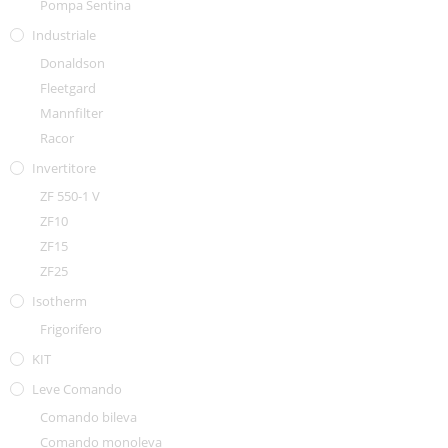
Pompa Sentina
Industriale
Donaldson
Fleetgard
Mannfilter
Racor
Invertitore
ZF 550-1 V
ZF10
ZF15
ZF25
Isotherm
Frigorifero
KIT
Leve Comando
Comando bileva
Comando monoleva