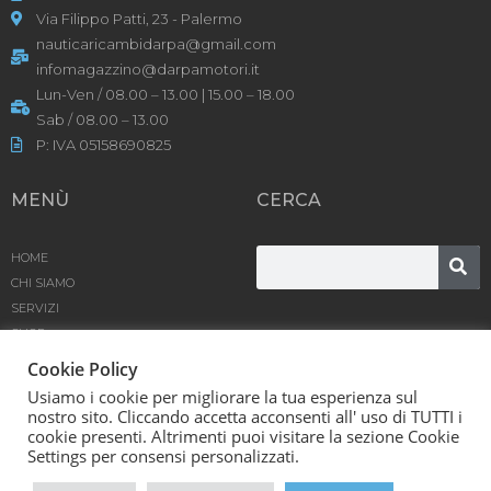
Via Filippo Patti, 23 - Palermo
nauticaricambidarpa@gmail.com
infomagazzino@darpamotori.it
Lun-Ven / 08.00 – 13.00 | 15.00 – 18.00
Sab / 08.00 – 13.00
P: IVA 05158690825
MENÙ
CERCA
HOME
CHI SIAMO
SERVIZI
SHOP
PRODOTTI
Cookie Policy
BLOG
Usiamo i cookie per migliorare la tua esperienza sul
CONTATTACI
nostro sito. Cliccando accetta acconsenti all' uso di TUTTI i
cookie presenti. Altrimenti puoi visitare la sezione Cookie
D’Arpa Motori SRL © [year] | Powered by
Karma
Settings per consensi personalizzati.