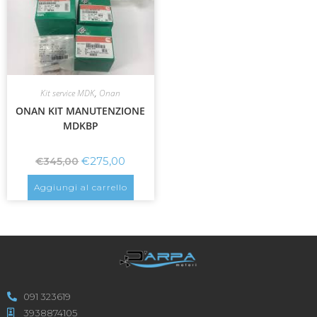
Kit service MDK
,
Onan
ONAN KIT MANUTENZIONE
MDKBP
€
275,00
€
345,00
Aggiungi al carrello
091 323619
3938874105