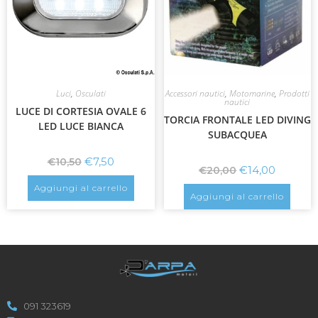
Luci
,
Osculati
Accessori nautici
,
Motomarine
,
Prodotti
nautici
LUCE DI CORTESIA OVALE 6
TORCIA FRONTALE LED DIVING
LED LUCE BIANCA
SUBACQUEA
€
7,50
€
10,50
€
14,00
€
20,00
Aggiungi al carrello
Aggiungi al carrello
091 323619