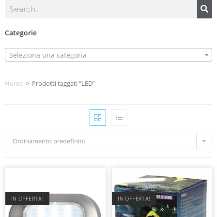
Categorie
Seleziona una categoria
Home
>
Prodotti taggati “LED”
Ordinamento predefinito
IN OFFERTA!
IN OFFERTA!