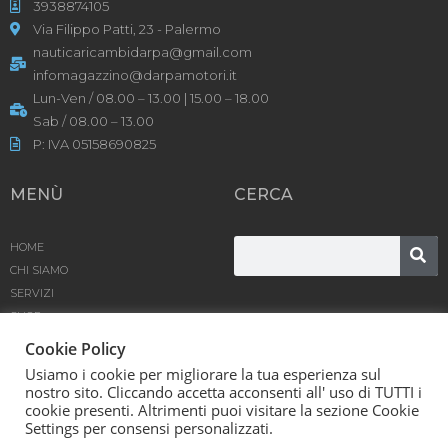
3938874105
Via Filippo Patti, 23 - Palermo
nauticaricambidarpa@gmail.com
infomagazzino@darpamotori.it
Lun-Ven / 08.00 – 13.00 | 15.00 – 18.00
Sab / 08.00 – 13.00
P: IVA 05158690825
MENÙ
CERCA
HOME
CHI SIAMO
SERVIZI
SHOP
PRODOTTI
Cookie Policy
BLOG
Usiamo i cookie per migliorare la tua esperienza sul
CONTATTACI
nostro sito. Cliccando accetta acconsenti all' uso di TUTTI i
cookie presenti. Altrimenti puoi visitare la sezione Cookie
D’Arpa Motori SRL © [year] | Powered by
Karma
Settings per consensi personalizzati.