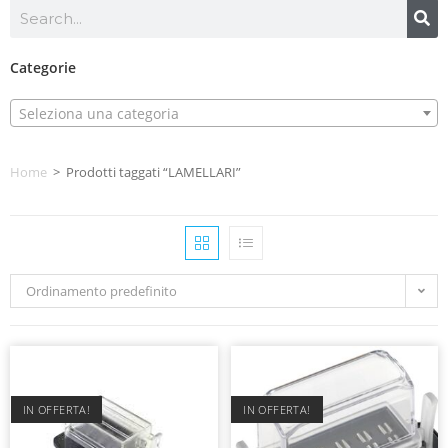
Categorie
Seleziona una categoria
Home
>
Prodotti taggati “LAMELLARI”
Ordinamento predefinito
IN OFFERTA!
IN OFFERTA!