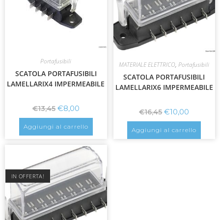
Portafusibili
MATERIALE ELETTRICO
,
Portafusibili
SCATOLA PORTAFUSIBILI
SCATOLA PORTAFUSIBILI
LAMELLARIX4 IMPERMEABILE
LAMELLARIX6 IMPERMEABILE
€
8,00
€
13,45
€
10,00
€
16,45
Aggiungi al carrello
Aggiungi al carrello
IN OFFERTA!