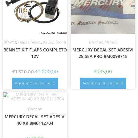
BENNET
,
Flaps e Timoni
,
Kit flap Bennet
Decal set
,
Mercury
BENNET KIT FLAPS COMPLETO
MERCURY DECAL SET ADESIVI
12V
25 SEA PRO 8M0098715
€
1.000,00
€
135,00
€
1.320,00
Aggiungi al carrello
Aggiungi al carrello
Decal set
MERCURY DECAL SET ADESIVI
40 XR 8M0112704