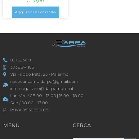
€
110,00
Aggiungi al carrello
091 323619
3938874105
Via Filippo Patti, 23 - Palermo
nauticaricambidarpa@gmail.com
infomagazzino@darpamotori.it
Lun-Ven / 08.00 – 13.00 | 15.00 – 18.00
Sab / 08.00 – 13.00
P: IVA 05158690825
MENÙ
CERCA