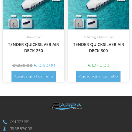
Quicksilver
Mercury
,
Quicksilver
TENDER QUICKSILVER AIR
TENDER QUICKSILVER AIR
DECK 250
DECK 300
€
1.050,00
€
1.340,00
€
1.250,00
Aggiungi al carrello
Aggiungi al carrello
091 323619
3938874105