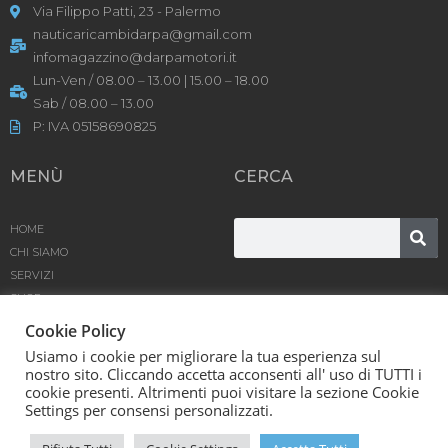
Via Filippo Patti, 23 - Palermo
nauticaricambidarpa@gmail.com
infomagazzino@darpamotori.it
Lun-Ven / 08.00 – 13.00 | 15.00 – 18.00
Sab / 08.00 – 13.00
P: IVA 05158690825
MENÙ
CERCA
HOME
CHI SIAMO
SERVIZI
SHOP
PRODOTTI
Cookie Policy
BLOG
Usiamo i cookie per migliorare la tua esperienza sul
CONTATTACI
nostro sito. Cliccando accetta acconsenti all' uso di TUTTI i
cookie presenti. Altrimenti puoi visitare la sezione Cookie
Settings per consensi personalizzati.
D’Arpa Motori SRL © [year] | Powered by
Karma