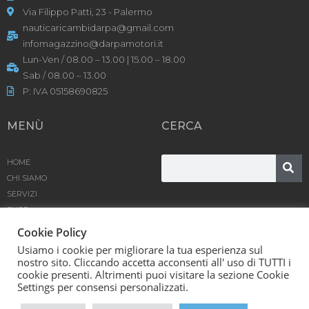
Via Filippo Patti, 23 - Palermo
nauticaricambidarpa@gmail.com
infomagazzino@darpamotori.it
Lun-Ven / 08.00 – 13.00 | 15.00 – 18.00
Sab / 08.00 – 13.00
P: IVA 05158690825
MENÙ
CERCA
HOME
CHI SIAMO
SERVIZI
SHOP
PRODOTTI
Cookie Policy
BLOG
Usiamo i cookie per migliorare la tua esperienza sul
CONTATTACI
nostro sito. Cliccando accetta acconsenti all' uso di TUTTI i
cookie presenti. Altrimenti puoi visitare la sezione Cookie
D’Arpa Motori SRL © [year] | Powered by
Karma
Settings per consensi personalizzati.