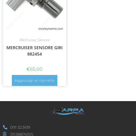
MerCruiser
,
Sensore
MERCRUISER SENSORE GIRI
882454
€
65,00
Aggiungi al carrello
091 323619
3938874105