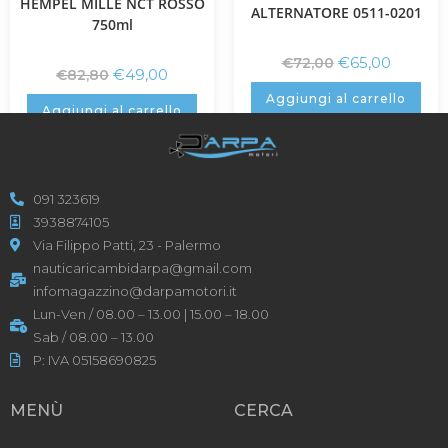
HEMPEL MILLE NCT ROSSO
ALTERNATORE 0511-0201
750ml
€
65,00
€
72,00
€
49,00
€
82,80
Aggiungi al carrello
Aggiungi al carrello
091 323619
3938874105
Via Filippo Patti, 23 - Palermo
nauticaricambidarpa@gmail.com
infomagazzino@darpamotori.it
Lun-Ven / 08.00 – 13.00 | 15.00 – 18.00
Sab / 08.00 – 13.00
P: IVA 05158690825
MENÙ
CERCA