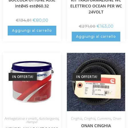
intØ45 estØ60.32
ELETTRICO OCEAN PER WC
24VOLT
€
80,00
€
134,81
€
163,00
€
271,00
Aggiungi al carrello
Aggiungi al carrello
IN OFFERTA!
IN OFFERTA!
Antivegetativa e smalti
,
Autolevigante
,
Cinghia
,
Cinghia
,
Cummins
,
Onan
Hempel
ONAN CINGHIA