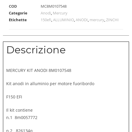
COD
MC8M0107548
Categorie
Anodi
,
Mercury
Etichette
150efi
,
ALLUMINIO
,
ANODI
,
mercury
,
ZINCHI
Descrizione
MERCURY KIT ANODI 8M0107548
Kit anodi in alluminio per motore fuoribordo
F150 EFI
Il kit contiene
n.1 8m0057772
n.2 826134q