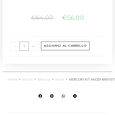
€
64,07
€
56,00
-
+
AGGIUNGI AL CARRELLO
Home
>
Marchi
>
Mercury
>
Anodi
>
MERCURY KIT ANODI 8M0107