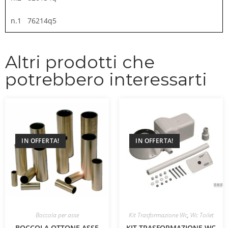
n.1 76214q5
Altri prodotti che
potrebbero interessarti
IN OFFERTA!
IN OFFERTA!
Boccola per asse
Kit Trasformazione Wc
,
Wc Toilet
BOCCOLA OTTONE ASSE
KIT TRASFORMAZIONE WC