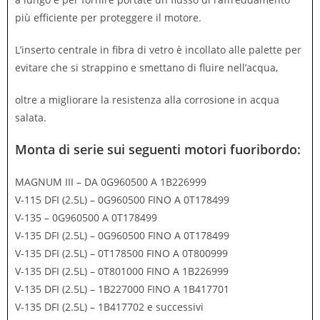
più efficiente per proteggere il motore.
L’inserto centrale in fibra di vetro è incollato alle palette per
evitare che si strappino e smettano di fluire nell’acqua,
oltre a migliorare la resistenza alla corrosione in acqua
salata.
Monta di serie sui seguenti motori fuoribordo:
MAGNUM III – DA 0G960500 A 1B226999
V-115 DFI (2.5L) – 0G960500 FINO A 0T178499
V-135 – 0G960500 A 0T178499
V-135 DFI (2.5L) – 0G960500 FINO A 0T178499
V-135 DFI (2.5L) – 0T178500 FINO A 0T800999
V-135 DFI (2.5L) – 0T801000 FINO A 1B226999
V-135 DFI (2.5L) – 1B227000 FINO A 1B417701
V-135 DFI (2.5L) – 1B417702 e successivi