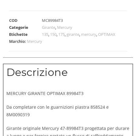
COD
MC89984T3
Categorie
Girante
,
Mercury
Etichette
135
,
150
,
175
,
girante
,
mercury
,
OPTIMAX
Marchio:
Mercury
Descrizione
MERCURY GIRANTE OPTIMAX 89984T3
Da completare con le guarnizioni piastra 858524 e
8M0090319
Girante originale Mercury 47-89984T3 progettata per durare
a lungo e per fornire portate un flusso di raffreddamento