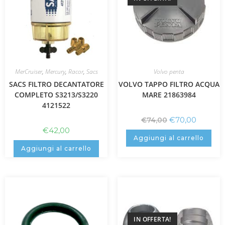
MerCruiser
,
Mercury
,
Racor
,
Sacs
Volvo penta
SACS FILTRO DECANTATORE
VOLVO TAPPO FILTRO ACQUA
COMPLETO S3213/S3220
MARE 21863984
4121522
€
70,00
€
74,00
€
42,00
Aggiungi al carrello
Aggiungi al carrello
IN OFFERTA!