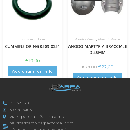
Cummins
,
Onan
Anodi e Zinchi
,
Marchi
,
Martyr
CUMMINS ORING 0509-0351
ANODO MARTYR A BRACCIALE
D.45MM
€
10,00
€
22,00
€
38,00
Aggiungi al carrello
Aggiungi al carrello
091 323619
3938874105
Via Filippo Patti, 23 - Palermo
nauticaricambidarpa@gmail.com
infomagazzino@darpamotori.it