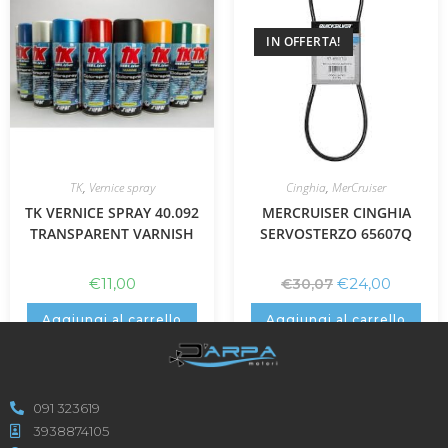
IN OFFERTA!
TK
,
Vernice spray
Cinghia
,
MerCruiser
TK VERNICE SPRAY 40.092
MERCRUISER CINGHIA
TRANSPARENT VARNISH
SERVOSTERZO 65607Q
€
11,00
€
24,00
€
30,07
Aggiungi al carrello
Aggiungi al carrello
091 323619
3938874105