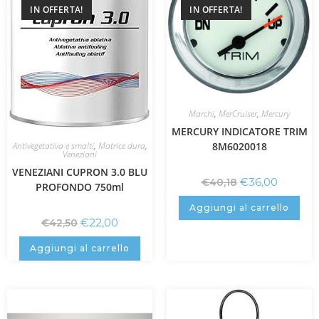
IN OFFERTA!
IN OFFERTA!
Marchi
,
MerCruiser
,
Mercury
MERCURY INDICATORE TRIM
Antivegetativa e smalti
,
Matrice dura
,
8M6020018
Veneziani
VENEZIANI CUPRON 3.0 BLU
€
36,00
€
40,18
PROFONDO 750ml
Aggiungi al carrello
€
22,00
€
42,50
Aggiungi al carrello