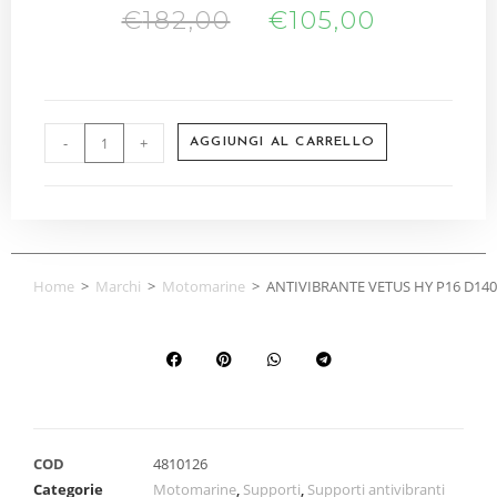
€
182,00
€
105,00
-
+
AGGIUNGI AL CARRELLO
Home
>
Marchi
>
Motomarine
>
ANTIVIBRANTE VETUS HY P16 D1
COD
4810126
Categorie
Motomarine
,
Supporti
,
Supporti antivibranti