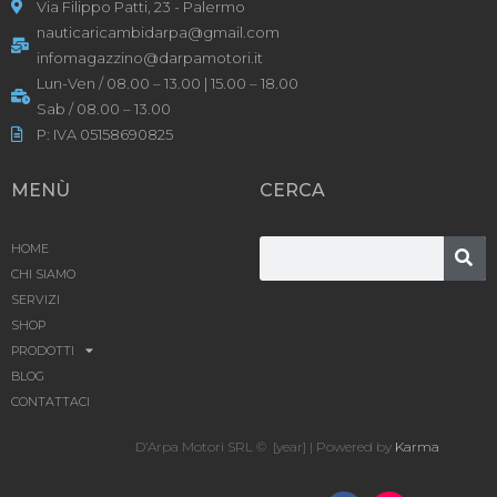
Via Filippo Patti, 23 - Palermo
nauticaricambidarpa@gmail.com
infomagazzino@darpamotori.it
Lun-Ven / 08.00 – 13.00 | 15.00 – 18.00
Sab / 08.00 – 13.00
P: IVA 05158690825
MENÙ
CERCA
HOME
CHI SIAMO
SERVIZI
SHOP
PRODOTTI
BLOG
CONTATTACI
D’Arpa Motori SRL © [year] | Powered by
Karma