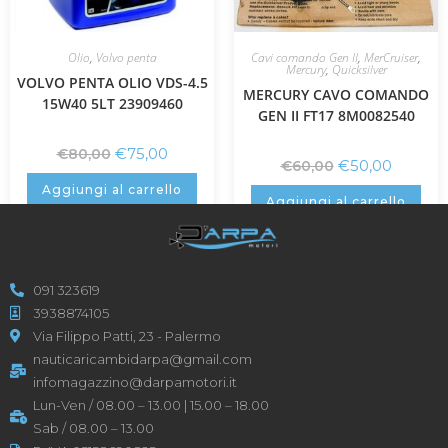
Olio
,
Volvo penta
Cavi comando Gen II
,
MerCruiser
,
Mercury
,
Quicksilver
VOLVO PENTA OLIO VDS-4.5
MERCURY CAVO COMANDO
15W40 5LT 23909460
GEN II FT17 8M0082540
€
75,00
€
80,00
€
50,00
€
60,00
Aggiungi al carrello
Aggiungi al carrello
091 323619
3938874105
Via Filippo Patti, 23 - Palermo
nauticaricambidarpa@gmail.com
infomagazzino@darpamotori.it
Lun-Ven / 08.00 – 13.00 | 15.00 – 18.00
Sab / 08.00 – 13.00