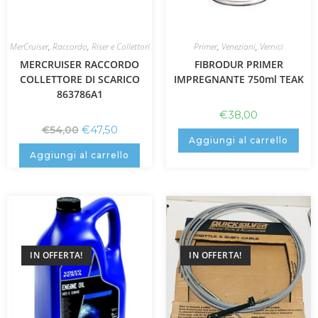
MerCruiser
,
Raccordo
,
Riser e Collettori
Primer
,
Veneziani
,
Vernici
MERCRUISER RACCORDO
FIBRODUR PRIMER
COLLETTORE DI SCARICO
IMPREGNANTE 750ml TEAK
863786A1
€
38,00
€
47,50
€
54,00
Aggiungi al carrello
Aggiungi al carrello
IN OFFERTA!
IN OFFERTA!