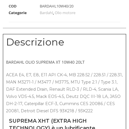
COD
BARDAHL10W40/20
Categorie
Bardahl
,
Olio motore
Descrizione
BARDAHL OLIO SUPREMA XT 10W40 20LT
ACEA E4, E7, E8, E11 API CK-4, MB 228.52 / 228.51 / 228.31,
MAN M3271-1 / M3477 / M3775, MTU Type 2.1 / Type 3.1,
DAF Extended Drain, Renault RLD-3 / RLD-4, Scania LA,
Volvo VDS-4.5, Mack EOS-4.5, Deutz DQC III-18 LA, JASO
DH-2-17, Caterpillar ECF-3, Cummins CES 20086 / CES
20081, Detroit Diesel DFS 93K218 / 93K222
SUPREMA XHT
(E
X
TRA
H
IGH
T
ECHNOLOGY) è un lubrificante