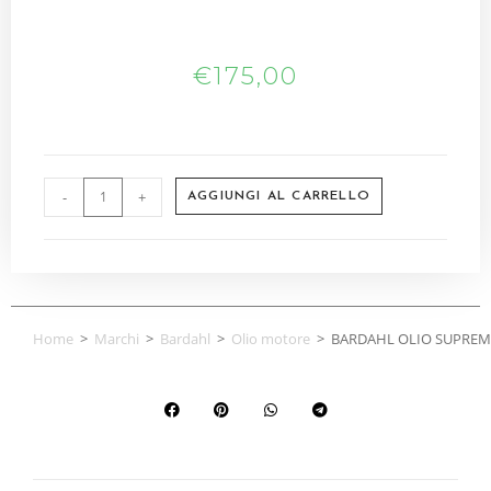
€
175,00
-
+
AGGIUNGI AL CARRELLO
Home
>
Marchi
>
Bardahl
>
Olio motore
>
BARDAHL OLIO SUPREMA