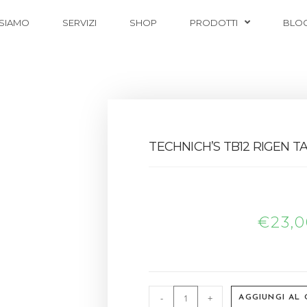
 SIAMO
SERVIZI
SHOP
PRODOTTI
BLO
TECHNICH’S TB12 RIGEN T
€
23,
-
+
AGGIUNGI AL