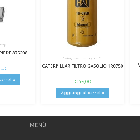
cury
IEDE 875208
Caterpillar
,
Filtro gasolio
CATERPILLAR FILTRO GASOLIO 1R0750
3,00
carrello
€
46,00
Aggiungi al carrello
MENÙ