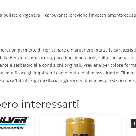
na pulisce e rigenera il carburante, previene l’invecchiamento causa 
eration,permette di ripristinare e mantenere intatte le caratteristi
ella Benzina come acqua, paraffine, bioetanolo, zolfo che separand
nte e serbatoio alle condizioni originali. Previene pericolose forma
e ed efficace gli inquinanti come muffe e biomassa inerte. Elimina l
blocca/lubrifica gli iniettori, migliora combustione, prestazioni e s
ero interessarti