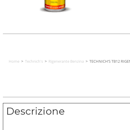
Home
>
Technich's
>
Rigenerante Benzina
>
TECHNICH’S TB12 RIG
Descrizione