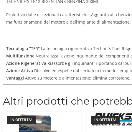
TECHNICH’S TB12 RIGEN TANK BENZINA 300ML
Protettivo dalle eccezionali caratteristiche. Aggiunto alla benzi
malfunzionamenti del motore e dell’impianto di alimentazione.
Tecnologia “TFR”
La tecnologia rigenerativa Technic’s Fuel Regen
Multifunzione
Neutralizza l’azione inquinante dei componenti d
Azione Rigenerativa
Riassorbe gli inquinanti riportando carbura
Azione Attiva
Dissolve ed espelle dal serbatoio in modo semplic
Vantaggi
Attivo su motore e alimentazione: elimina corrosione, s
Altri prodotti che potrebb
IN OFFERTA!
IN OFFERTA!