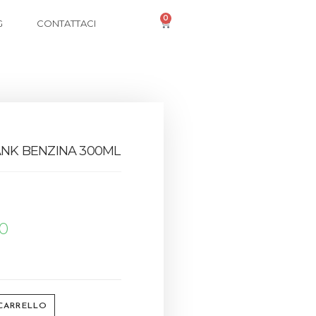
0
G
CONTATTACI
ANK BENZINA 300ML
00
 CARRELLO