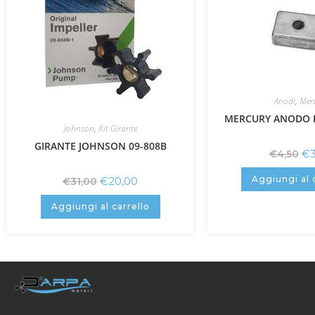
Anodi
,
Mer
MERCURY ANODO P
Johnson
,
Kit Girante
GIRANTE JOHNSON 09-808B
€
€
4,50
Aggiungi al 
€
20,00
€
31,00
Aggiungi al carrello