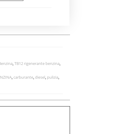
Benzina
,
TB12 rigenerante benzina
,
ENZINA
,
carburante
,
diesel
,
pulizia
,