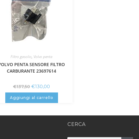
Filtro gasolio
,
Volvo penta
VOLVO PENTA SENSORE FILTRO
CARBURANTE 23697614
€
130,00
€
137,50
Aggiungi al carrello
CERCA