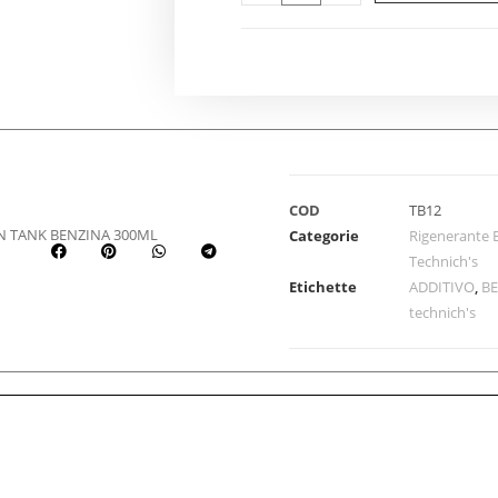
COD
TB12
EN TANK BENZINA 300ML
Categorie
Rigenerante 
Technich's
Etichette
ADDITIVO
,
B
technich's