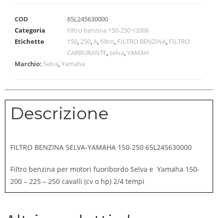
COD
65L245630000
Categoria
Filtro benzina 150-250 <2006
Etichette
150
,
250
,
A
,
filtro
,
FILTRO BENZINA
,
FILTRO
CARBURANTE
,
selva
,
YAMAH
Marchio:
Selva
,
Yamaha
Descrizione
FILTRO BENZINA SELVA-YAMAHA 150-250 65L245630000
Filtro benzina per motori fuoribordo Selva e Yamaha 150-
200 – 225 – 250 cavalli (cv o hp) 2/4 tempi