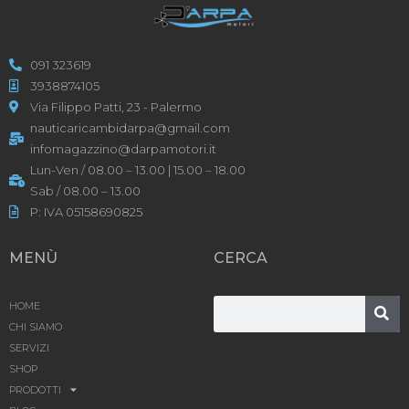
091 323619
3938874105
Via Filippo Patti, 23 - Palermo
nauticaricambidarpa@gmail.com
infomagazzino@darpamotori.it
Lun-Ven / 08.00 – 13.00 | 15.00 – 18.00
Sab / 08.00 – 13.00
P: IVA 05158690825
MENÙ
CERCA
HOME
CHI SIAMO
SERVIZI
SHOP
PRODOTTI