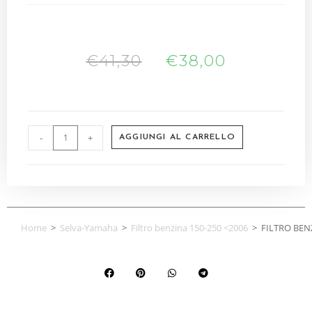
€
41,30
€
38,00
-
+
AGGIUNGI AL CARRELLO
Home
>
Selva-Yamaha
>
Filtro benzina 150-250 <2006
>
FILTRO BEN