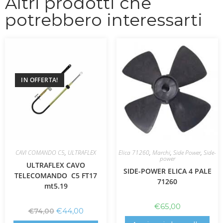
Altri prodotti che
potrebbero interessarti
IN OFFERTA!
CAVI COMANDO C5
,
ULTRAFLEX
Elica 71260
,
Marchi
,
Side Power
,
Side-
power
ULTRAFLEX CAVO
SIDE-POWER ELICA 4 PALE
TELECOMANDO C5 FT17
71260
mt5.19
€
65,00
€
44,00
€
74,00