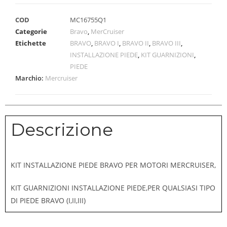
COD
MC16755Q1
Categorie
Bravo
,
MerCruiser
Etichette
BRAVO
,
BRAVO I
,
BRAVO II
,
BRAVO III
,
INSTALLAZIONE PIEDE
,
KIT GUARNIZIONI
,
PIEDE
Marchio:
Mercruiser
Descrizione
KIT INSTALLAZIONE PIEDE BRAVO PER MOTORI MERCRUISER,
KIT GUARNIZIONI INSTALLAZIONE PIEDE,PER QUALSIASI TIPO
DI PIEDE BRAVO (I,II,III)