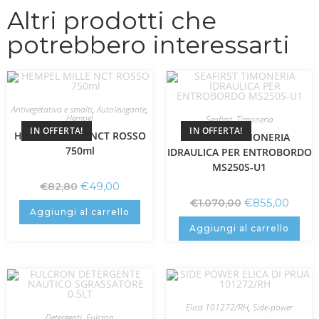
Altri prodotti che
potrebbero interessarti
Antivegetativa e smalti
,
Autolevigante
,
Hempel
Seafirst
,
Timoneria
IN OFFERTA!
IN OFFERTA!
HEMPEL MILLE NCT ROSSO
SEAFIRST TIMONERIA
750ml
IDRAULICA PER ENTROBORDO
MS250S-U1
€
49,00
€
82,80
€
855,00
€
1.070,00
Aggiungi al carrello
Aggiungi al carrello
Elica 101272/RH
,
Side-power
Detergenti
,
Fulcron