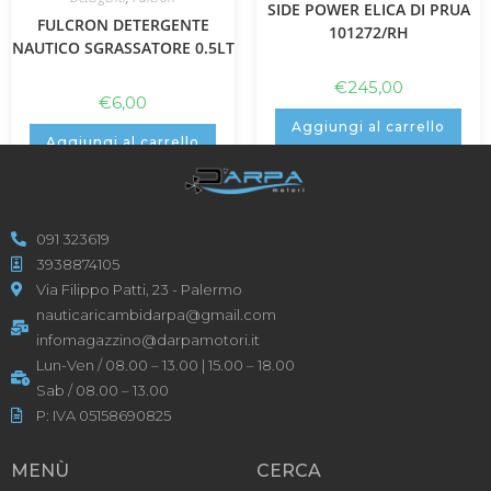
SIDE POWER ELICA DI PRUA
FULCRON DETERGENTE
101272/RH
NAUTICO SGRASSATORE 0.5LT
€
245,00
€
6,00
Aggiungi al carrello
Aggiungi al carrello
091 323619
3938874105
Via Filippo Patti, 23 - Palermo
nauticaricambidarpa@gmail.com
infomagazzino@darpamotori.it
Lun-Ven / 08.00 – 13.00 | 15.00 – 18.00
Sab / 08.00 – 13.00
P: IVA 05158690825
MENÙ
CERCA