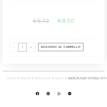
€
9,72
€
8,50
-
+
AGGIUNGI AL CARRELLO
Home
>
Marchi
>
MerCruiser
>
Bravo
>
MERCRUISER 16755Q1 KIT 