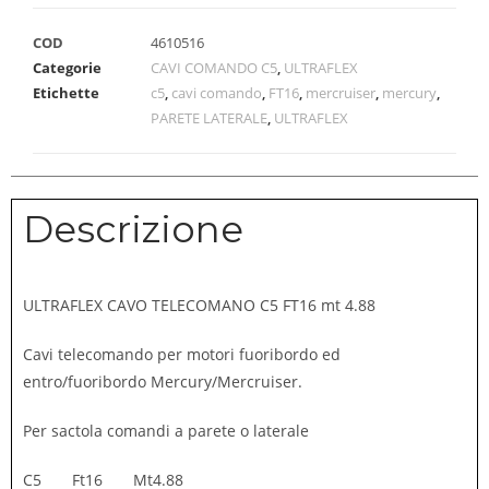
COD
4610516
Categorie
CAVI COMANDO C5
,
ULTRAFLEX
Etichette
c5
,
cavi comando
,
FT16
,
mercruiser
,
mercury
,
PARETE LATERALE
,
ULTRAFLEX
Descrizione
ULTRAFLEX CAVO TELECOMANO C5 FT16 mt 4.88
Cavi telecomando per motori fuoribordo ed
entro/fuoribordo Mercury/Mercruiser.
Per sactola comandi a parete o laterale
C5 Ft16 Mt4.88