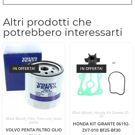
Altri prodotti che
potrebbero interessarti
IN OFFERTA!
IN OFFERTA!
Black Month
,
Honda
,
Kit Girante 20 -
30
Black Month
,
Filtri
,
Filtro olio
,
Volvo
penta
HONDA KIT GIRANTE 06192-
VOLVO PENTA FILTRO OLIO
ZV7-010 BF25-BF30