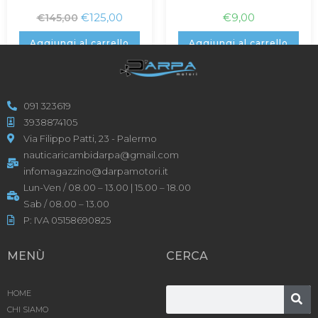
€
125,00
€
9,00
€
145,00
Aggiungi al carrello
Aggiungi al carrello
091 323619
3938874105
Via Filippo Patti, 23 - Palermo
nauticaricambidarpa@gmail.com
infomagazzino@darpamotori.it
Lun-Ven / 08.00 – 13.00 | 15.00 – 18.00
Sab / 08.00 – 13.00
P: IVA 05158690825
MENÙ
CERCA
HOME
CHI SIAMO