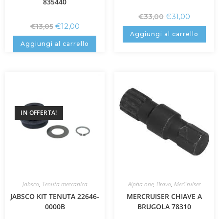
835440
€
31,00
€
33,00
€
12,00
€
13,05
Aggiungi al carrello
Aggiungi al carrello
IN OFFERTA!
Jabsco
,
Tenuta meccanica
Alpha one
,
Bravo
,
MerCruiser
JABSCO KIT TENUTA 22646-
MERCRUISER CHIAVE A
0000B
BRUGOLA 78310