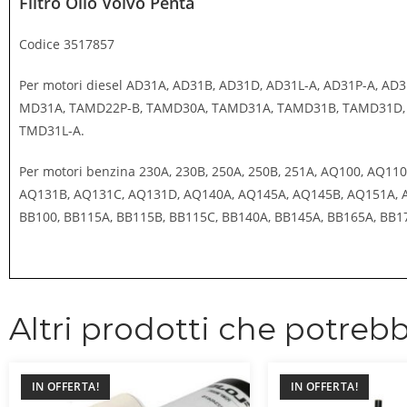
Filtro Olio Volvo Penta
Codice 3517857
Per motori diesel AD31A, AD31B, AD31D, AD31L-A, AD31P-A, 
MD31A, TAMD22P-B, TAMD30A, TAMD31A, TAMD31B, TAMD31D,
TMD31L-A.
Per motori benzina 230A, 230B, 250A, 250B, 251A, AQ100, AQ
AQ131B, AQ131C, AQ131D, AQ140A, AQ145A, AQ145B, AQ151A, A
BB100, BB115A, BB115B, BB115C, BB140A, BB145A, BB165A, BB
Altri prodotti che potrebb
IN OFFERTA!
IN OFFERTA!