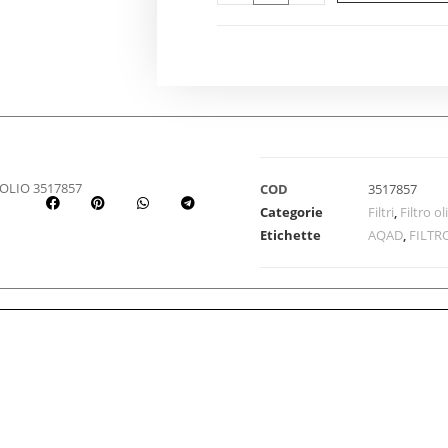
OLIO 3517857
COD
3517857
Categorie
Filtri
,
Filtro ol
Etichette
AQAD
,
FILTR