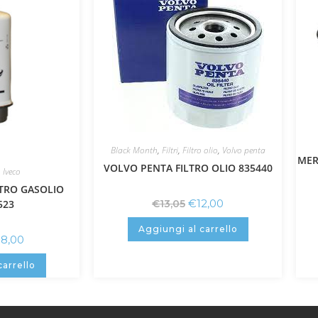
Black Month
,
Filtri
,
Filtro olio
,
Volvo penta
MER
VOLVO PENTA FILTRO OLIO 835440
,
Iveco
LTRO GASOLIO
€
12,00
523
€
13,05
Aggiungi al carrello
38,00
carrello