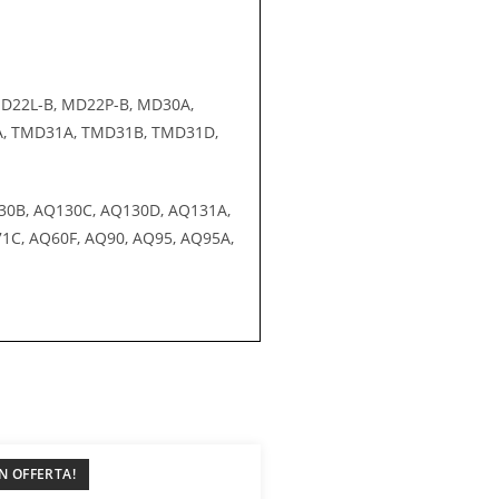
MD22L-B, MD22P-B, MD30A,
, TMD31A, TMD31B, TMD31D,
130B, AQ130C, AQ130D, AQ131A,
1C, AQ60F, AQ90, AQ95, AQ95A,
IN OFFERTA!