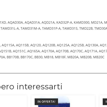
AD31XD, AQAD30A, AQAD31A, AQD21A, KAD32P-A, KAMD300, MD21A, 
 TAMD31L-A, TAMD31M-A, TAMD31P-A, TAMD31S, TMD22B, TMD30A
110, AQ115A, AQ115B, AQ120, AQ120B, AQ125A, AQ125B, AQ130A, AQ
Q151B, AQ151C, AQ165A, AQ170A, AQ170B, AQ170C, AQ171A, AQ17
170A, BB170B, BB170C, BB30, MB18, MB18F, MB20A, MB20B, MB20C
ero interessarti
IN OFFERTA!