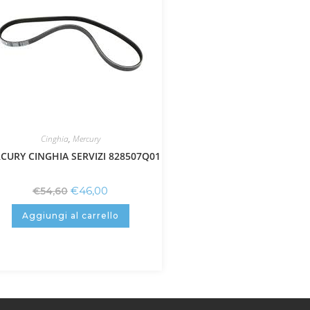
Cinghia
,
Mercury
CURY CINGHIA SERVIZI 828507Q01
€
46,00
€
54,60
Aggiungi al carrello