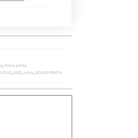
io
,
Volvo penta
O OLIO
,
KAD
,
volvo
,
VOLVO PENTA