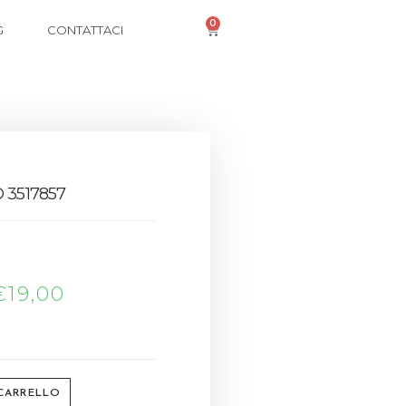
0
G
CONTATTACI
 3517857
€
19,00
 CARRELLO