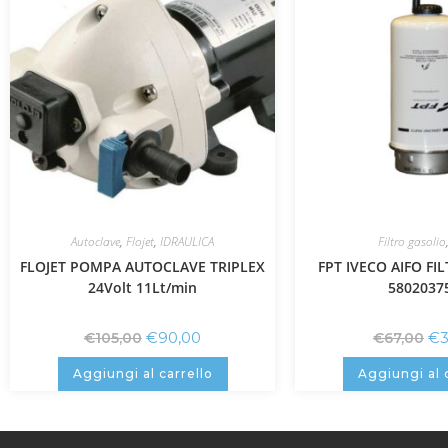
Autoclave
,
Flojet
,
IDRAULICA
Filtro gasolio
FLOJET POMPA AUTOCLAVE TRIPLEX
FPT IVECO AIFO FI
24Volt 11Lt/min
5802037
€
90,00
€
€
105,00
€
67,00
Aggiungi al carrello
Aggiungi al 