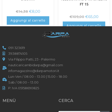
FT 15
€
8,00
€
14,38
€
65,00
€
109,00
Aggiungi al carrello
Aggiungi al carrello
091 323619
3938874105
Via Filippo Patti, 23 - Palermo
nauticaricambidarpa@gmail.com
infomagazzino@darpamotori.it
Lun-Ven / 08.00 – 13.00 | 15.00 – 18.00
Sab / 08.00 – 13.00
P: IVA 05158690825
MENÙ
CERCA