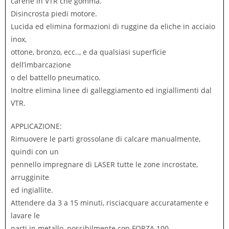
carene in VTR che gomma.
Disincrosta piedi motore.
Lucida ed elimina formazioni di ruggine da eliche in acciaio
inox,
ottone, bronzo, ecc.., e da qualsiasi superficie
dell’imbarcazione
o del battello pneumatico.
Inoltre elimina linee di galleggiamento ed ingiallimenti dal
VTR.
APPLICAZIONE:
Rimuovere le parti grossolane di calcare manualmente,
quindi con un
pennello impregnare di LASER tutte le zone incrostate,
arrugginite
ed ingiallite.
Attendere da 3 a 15 minuti, risciacquare accuratamente e
lavare le
parti in metallo, possibilmente con FORZA 100.