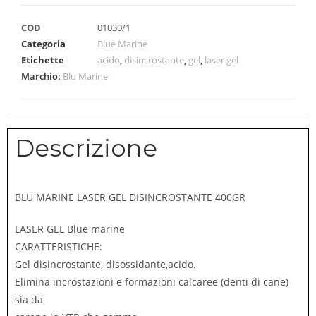
COD
01030/1
Categoria
Blue Marine
Etichette
acido
,
disincrostante
,
gel
,
laser gel
Marchio:
Blu Marine
Descrizione
BLU MARINE LASER GEL DISINCROSTANTE 400GR
LASER GEL Blue marine
CARATTERISTICHE:
Gel disincrostante, disossidante,acido.
Elimina incrostazioni e formazioni calcaree (denti di cane)
sia da