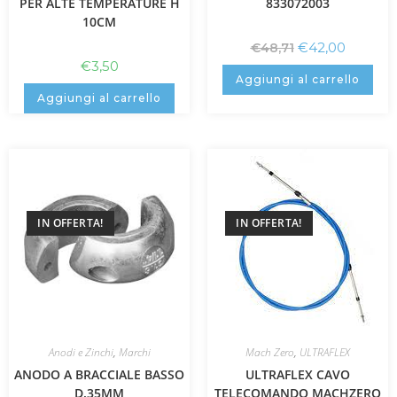
PER ALTE TEMPERATURE H
833072003
10CM
€
42,00
€
48,71
€
3,50
Aggiungi al carrello
Aggiungi al carrello
IN OFFERTA!
IN OFFERTA!
Anodi e Zinchi
,
Marchi
Mach Zero
,
ULTRAFLEX
ANODO A BRACCIALE BASSO
ULTRAFLEX CAVO
D.35MM
TELECOMANDO MACHZERO