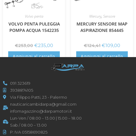
Volvo penta
Mercury
,
Sensore
VOLVO PENTA PULEGGIA
MERCURY SENSORE MAP
POMPA ACQUA 1542235
ASPIRAZIONE 854445
€
235,00
€
109,00
€
253,00
€
124,41
Aggiungi al carrello
Aggiungi al carrello
091 323619
3938874105
Via Filippo Patti, 23 - Palermo
nauticaricambidarpa@gmail.com
infomagazzino@darpamotori.it
Lun-Ven / 08.00 – 13.00 | 15.00 – 18.00
Sab / 08.00 – 13.00
P: IVA 05158690825