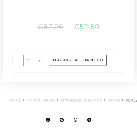
€
87,26
€
52,50
-
+
AGGIUNGI AL CARRELLO
Home
>
Prodotti nautici
>
Antivegetativa e smalti
>
Vernici
>
VENEZ