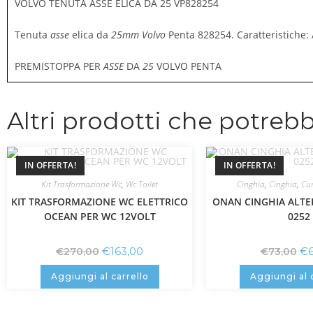
VOLVO TENUTA ASSE ELICA DA 25 VP828254
Tenuta
asse
elica da
25mm Volvo
Penta 828254. Caratteristiche
PREMISTOPPA PER
ASSE
DA
25
VOLVO PENTA
Altri prodotti che potrebb
IN OFFERTA!
IN OFFERTA!
Kit Trasformazione Wc
,
Wc Toilet
Cinghia
,
Cinghia
,
Cu
KIT TRASFORMAZIONE WC ELETTRICO
ONAN CINGHIA ALTE
OCEAN PER WC 12VOLT
0252
€
163,00
€
€
270,00
€
73,00
Aggiungi al carrello
Aggiungi al 