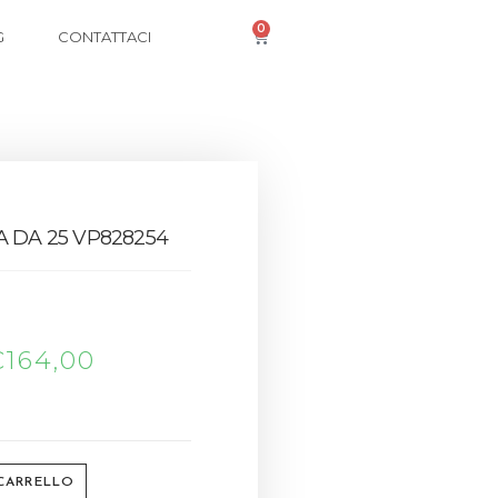
0
G
CONTATTACI
A DA 25 VP828254
€
164,00
 CARRELLO