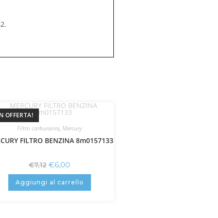
2.
IN OFFERTA!
Filtro carburante
,
Mercury
CURY FILTRO BENZINA 8m0157133
€
6,00
€
7,12
Aggiungi al carrello