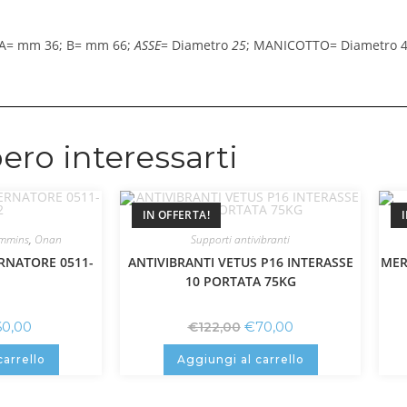
: A= mm 36; B= mm 66;
ASSE
= Diametro
25
; MANICOTTO= Diametro 4
ero interessarti
IN OFFERTA!
mmins
,
Onan
Supporti antivibranti
RNATORE 0511-
ANTIVIBRANTI VETUS P16 INTERASSE
MER
10 PORTATA 75KG
60,00
€
70,00
€
122,00
carrello
Aggiungi al carrello