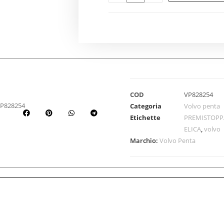
COD
VP828254
VP828254
Categoria
Volvo penta
Etichette
PREMISTOPP
ELICA
,
volvo
Marchio:
Volvo Penta