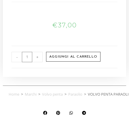
€
37,00
-
+
AGGIUNGI AL CARRELLO
Home
>
Marchi
>
Volvo penta
>
Paraolio
>
VOLVO PENTA PARAOLI