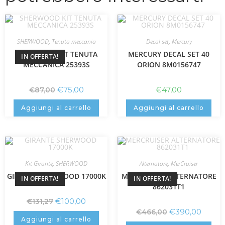
SHERWOOD
,
Tenuta meccania
Decal set
,
Mercury
SHERWOOD KIT TENUTA
MERCURY DECAL SET 40
IN OFFERTA!
MECCANICA 25393S
ORION 8M0156747
€
75,00
€
47,00
€
87,00
Aggiungi al carrello
Aggiungi al carrello
Kit Girante
,
SHERWOOD
Alternatore
,
MerCruiser
GIRANTE SHERWOOD 17000K
MERCRUISER ALTERNATORE
IN OFFERTA!
IN OFFERTA!
862031T1
€
100,00
€
131,27
€
390,00
€
466,00
Aggiungi al carrello