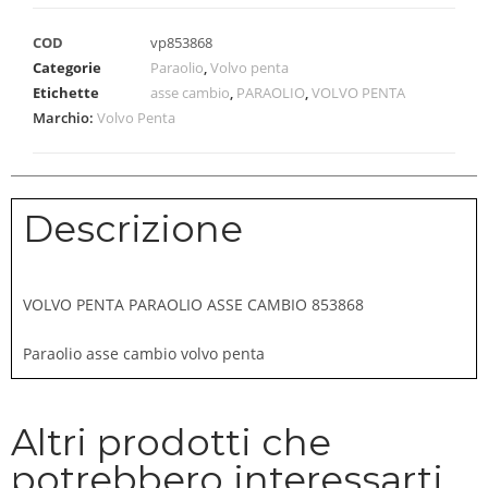
COD
vp853868
Categorie
Paraolio
,
Volvo penta
Etichette
asse cambio
,
PARAOLIO
,
VOLVO PENTA
Marchio:
Volvo Penta
Descrizione
VOLVO PENTA PARAOLIO ASSE CAMBIO 853868
Paraolio asse cambio volvo penta
Altri prodotti che
potrebbero interessarti