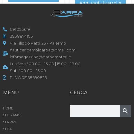
Aggiungi al carrello
091 323619
3938874105
Via Filippo Patti, 23 - Palermo
nauticaricambidarpa@gmail.com
infomagazzino@darpamotori.it
Lun-Ven / 08.00 – 13.00 | 15.00 – 18.00
Sab / 08.00 – 13.00
P: IVA 05158690825
MENÙ
CERCA
HOME
CHI SIAMO
SERVIZI
SHOP