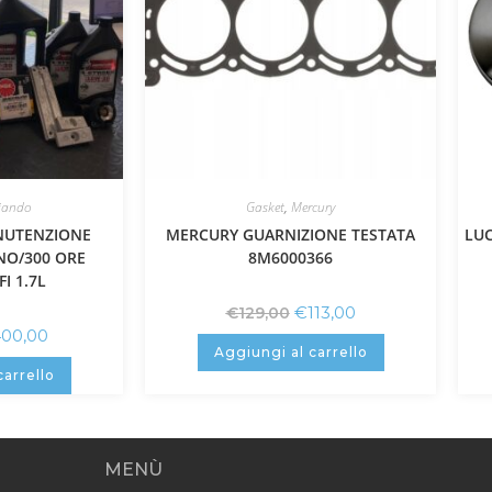
iando
Gasket
,
Mercury
NUTENZIONE
MERCURY GUARNIZIONE TESTATA
LUC
NO/300 ORE
8M6000366
FI 1.7L
€
113,00
€
129,00
00,00
Aggiungi al carrello
carrello
MENÙ