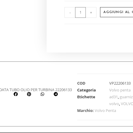
-
+
AGGIUNGI AL
COD
VP22206133
ATA TUBO OLIO PER TURBINA 22206133
Categoria
Volvo penta
Etichette
ad31
,
guarniz
volvo
,
VOLVO
Marchio:
Volvo Penta