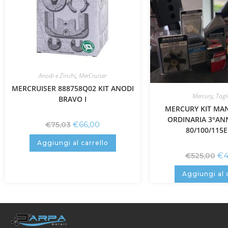
Anodi e Zinchi
,
MerCruiser
MERCRUISER 888758Q02 KIT ANODI
Mercury
,
Tagl
BRAVO I
MERCURY KIT MA
ORDINARIA 3°AN
€
66,00
€
75,03
80/100/115E
Aggiungi al carrello
€
4
€
525,00
Aggiungi al 