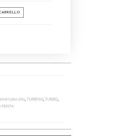
 CARRELLO
ione tubo olio
,
TURBINA
,
TURBO
,
 PENTA