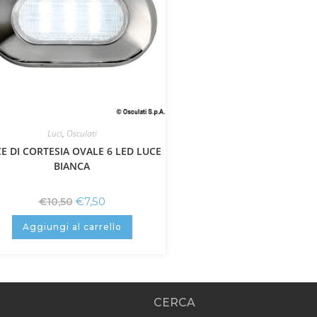
Luci
,
Osculati
E DI CORTESIA OVALE 6 LED LUCE
BIANCA
€
7,50
€
10,50
Aggiungi al carrello
CERCA