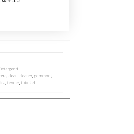
 CARRELLO
Detergenti
cera
,
clean
,
cleaner
,
gommoni
,
izia
,
tender
,
tubolari