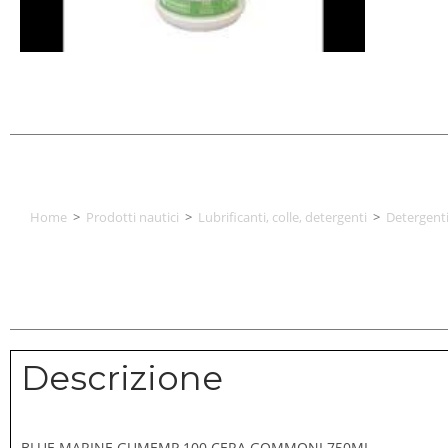
Home
>
Prodotti nautici
>
Lubrificanti, colle, detergenti
>
Detergent
Descrizione
BLUE MARINE GUMEMP 100 CERA GOMMONI 750ML