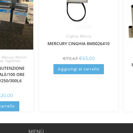
Cinghia
,
Mercury
MERCURY CINGHIA 8M0026410
,
Mercury
,
Motore
€
63,00
€
73,43
er
,
Tagliando
NUTENZIONE
Aggiungi al carrello
ALE/100 ORE
/250/300L6
320,00
carrello
MENÙ