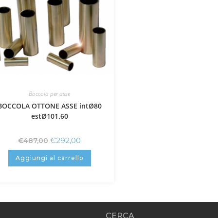
Boccola per asse
BOCCOLA OTTONE ASSE intØ80
estØ101.60
€
292,00
€
487,00
Aggiungi al carrello
CERCA