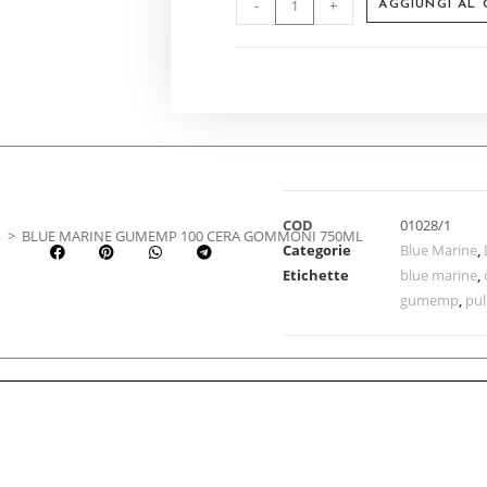
-
+
AGGIUNGI AL
COD
01028/1
i
>
BLUE MARINE GUMEMP 100 CERA GOMMONI 750ML
Categorie
Blue Marine
,
Etichette
blue marine
,
gumemp
,
pul