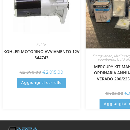
Kohler
KOHLER MOTORINO AVVIAMENTO 12V
Kit tagliando
,
MerCruiser
344743
Fuoribordo
,
Quicksilv
MERCURY KIT MA
€
2.015,00
€
2.370,00
ORDINARIA ANNU
VERADO 200/225
Aggiungi al carrello
€
€
405,00
Aggiungi al 