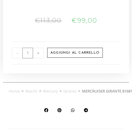
€
113,00
€
99,00
-
+
AGGIUNGI AL CARRELLO
Home
>
Marchi
>
Mercury
>
Girante
>
MERCRUISER GIRANTE 8168