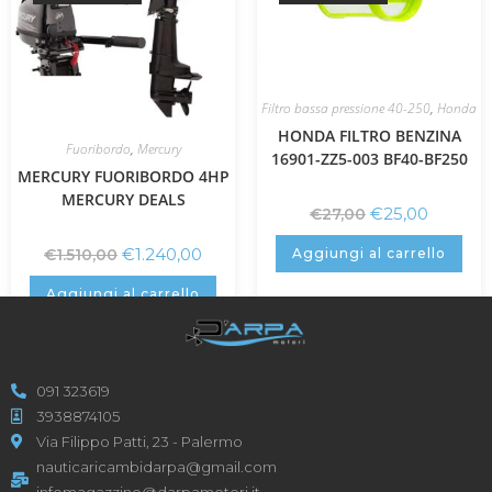
Filtro bassa pressione 40-250
,
Honda
HONDA FILTRO BENZINA
Fuoribordo
,
Mercury
16901-ZZ5-003 BF40-BF250
MERCURY FUORIBORDO 4HP
MERCURY DEALS
€
25,00
€
27,00
€
1.240,00
Aggiungi al carrello
€
1.510,00
Aggiungi al carrello
091 323619
3938874105
Via Filippo Patti, 23 - Palermo
nauticaricambidarpa@gmail.com
infomagazzino@darpamotori.it