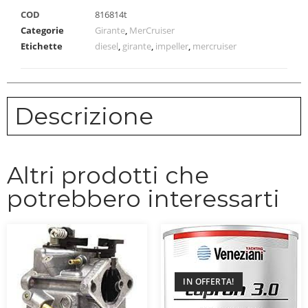
COD
816814t
Categorie
Girante
,
MerCruiser
Etichette
diesel
,
girante
,
impeller
,
mercruiser
Descrizione
Altri prodotti che
potrebbero interessarti
IN OFFERTA!