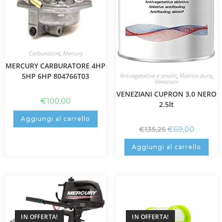
Carburatore
,
Mercury
MERCURY CARBURATORE 4HP
5HP 6HP 804766T03
Antivegetativa e smalti
,
Matrice dura
,
Veneziani
VENEZIANI CUPRON 3.0 NERO
€
100,00
2.5lt
Aggiungi al carrello
€
69,00
€
135,25
Aggiungi al carrello
IN OFFERTA!
IN OFFERTA!