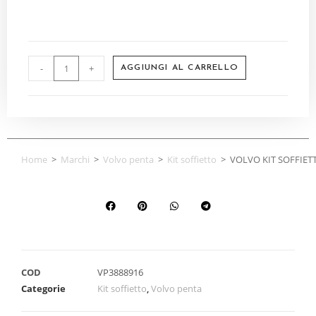
-
+
AGGIUNGI AL CARRELLO
Home
>
Marchi
>
Volvo penta
>
Kit soffietto
>
VOLVO KIT SOFFIET
COD
VP3888916
Categorie
Kit soffietto
,
Volvo penta