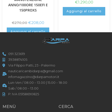
€
1.290,00
ANNO/100ORE 150EFI E
150PROXS
Aggiungi al carrello
€
208,00
€
270,00
Aggiungi al carrello
091 323619
3938874105
Via Filippo Patti, 23 - Palermo
nauticaricambidarpa@gmail.com
infomagazzino@darpamotori.it
Lun-Ven / 08.00 – 13.00 | 15.00 – 18.00
Sab / 08.00 – 13.00
P: IVA 05158690825
MENÙ
CERCA