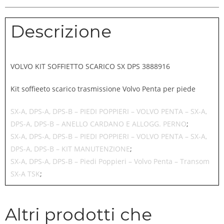
Descrizione
VOLVO KIT SOFFIETTO SCARICO SX DPS 3888916
Kit soffieeto scarico trasmissione Volvo Penta per piede
SX-A, DPS-A, DPS-B – PIEDI POPPIERI – VOLVO PENTA – SX-A,
DPS-A, DPS-B – ANELLO CARDANO E ALLOGG. PERNO
;
SX-A, DPS-A, DPS-B – PIEDI POPPIERI – VOLVO PENTA – SX-A,
DPS-A, DPS-B – KIT MANUTENZIONE
;
SX-A, DPS-A, DPS-B – Piedi Poppieri – Volvo Penta – Transom
SX-A TSK
;
Altri prodotti che