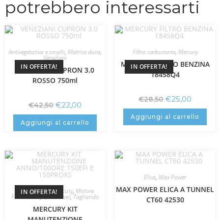
potrebbero interessarti
Antivegetativa e smalti
,
Matrice dura
,
Filtro carburante
,
Mercury
Veneziani
MERCURY FILTRO BENZINA
IN OFFERTA!
IN OFFERTA!
VENEZIANI CUPRON 3.0
18458Q4
ROSSO 750ml
€
25,00
€
28,50
€
22,00
€
42,50
Aggiungi al carrello
Aggiungi al carrello
Elica
,
Max Power
MAX POWER ELICA A TUNNEL
Kit tagliando
,
Mercury
,
Motore
IN OFFERTA!
Fuoribordo
,
Quicksilver
,
Tagliando
CT60 42530
MERCURY KIT
MANUTENZIONE