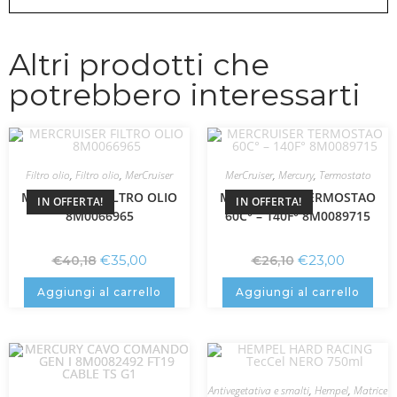
Altri prodotti che
potrebbero interessarti
Filtro olio
,
Filtro olio
,
MerCruiser
MerCruiser
,
Mercury
,
Termostato
MERCRUISER FILTRO OLIO
MERCRUISER TERMOSTAO
IN OFFERTA!
IN OFFERTA!
8M0066965
60C° – 140F° 8M0089715
€
35,00
€
23,00
€
40,18
€
26,10
Aggiungi al carrello
Aggiungi al carrello
Antivegetativa e smalti
,
Hempel
,
Matrice