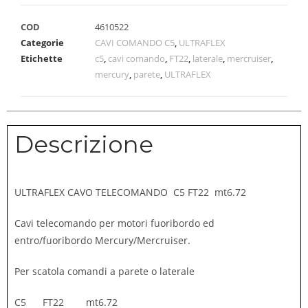
COD
4610522
Categorie
CAVI COMANDO C5
,
ULTRAFLEX
Etichette
c5
,
cavi comando
,
FT22
,
laterale
,
mercruiser
,
mercury
,
parete
,
ULTRAFLEX
Descrizione
ULTRAFLEX CAVO TELECOMANDO C5 FT22 mt6.72
Cavi telecomando per motori fuoribordo ed
entro/fuoribordo Mercury/Mercruiser.
Per scatola comandi a parete o laterale
C5 FT22 mt6.72