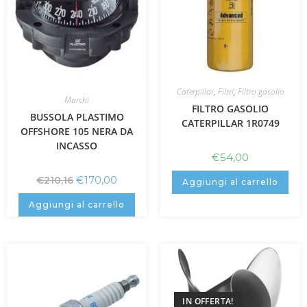
Caterpillar
,
Filtri
,
Filtro gasolio
Marchi
FILTRO GASOLIO
BUSSOLA PLASTIMO
CATERPILLAR 1R0749
OFFSHORE 105 NERA DA
INCASSO
€
54,00
€
170,00
€
210,16
Aggiungi al carrello
Aggiungi al carrello
IN OFFERTA!