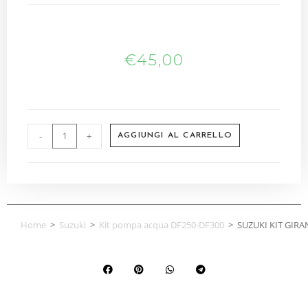
€
45,00
-
+
AGGIUNGI AL CARRELLO
Home
>
Suzuki
>
Kit pompa acqua DF250-DF300
>
SUZUKI KIT GIRA