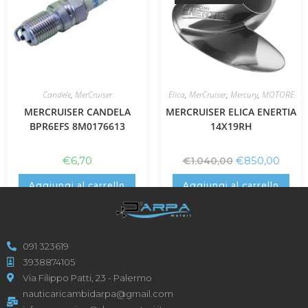
Candele
,
MerCruiser
Elica
,
MerCruiser
,
Mercury
,
MOTORE
MERCRUISER CANDELA
MERCRUISER ELICA ENERTIA
BPR6EFS 8M0176613
14X19RH
€
6,70
€
850,00
€
1.040,00
Aggiungi al carrello
Aggiungi al carrello
091 323619
3938874105
Via Filippo Patti, 23 - Palermo
nauticaricambidarpa@gmail.com