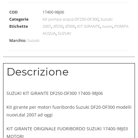
COD
17400-98j06
Categorie
Kit pompa acqua DF250-DF300
,
Suzuki
Etichette
2007
,
df250
,
df300
,
KIT GIRANTE
,
nuovi
,
POMPA
ACQUA
,
SUZUKI
Marchio:
Suzuki
Descrizione
SUZUKI KIT GIRANTE DF250-DF300 17400-98J06
Kit girante per motori fuoribordo Suzuki DF20-DF300 modelli
nuovi,dal 2007 ad oggi
KIT GIRANTE ORIGINALE FUORIBORDO SUZUKI 17400-98J03
MOTORI