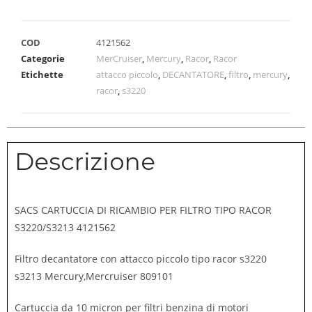
COD
4121562
Categorie
MerCruiser
,
Mercury
,
Racor
,
Racor
Etichette
attacco piccolo
,
DECANTATORE
,
filtro
,
mercury
,
racor
,
s3220
Descrizione
SACS CARTUCCIA DI RICAMBIO PER FILTRO TIPO RACOR
S3220/S3213 4121562
Filtro decantatore con attacco piccolo tipo racor s3220
s3213 Mercury,Mercruiser 809101
Cartuccia da 10 micron per filtri benzina di motori