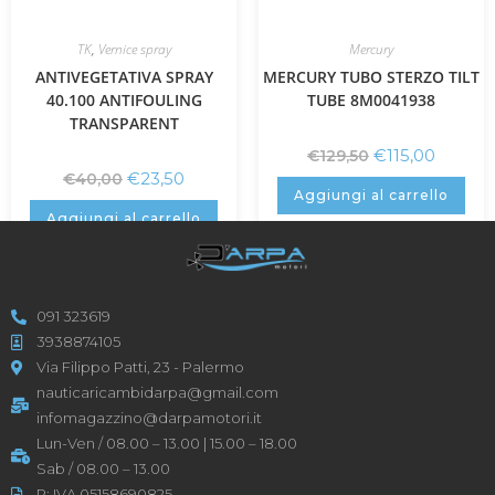
TK
,
Vernice spray
Mercury
ANTIVEGETATIVA SPRAY
MERCURY TUBO STERZO TILT
40.100 ANTIFOULING
TUBE 8M0041938
TRANSPARENT
€
115,00
€
129,50
€
23,50
€
40,00
Aggiungi al carrello
Aggiungi al carrello
091 323619
3938874105
Via Filippo Patti, 23 - Palermo
nauticaricambidarpa@gmail.com
infomagazzino@darpamotori.it
Lun-Ven / 08.00 – 13.00 | 15.00 – 18.00
Sab / 08.00 – 13.00
P: IVA 05158690825