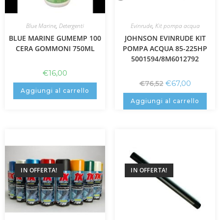
Blue Marine
,
Detergenti
Evinrude
,
Kit pompa acqua
BLUE MARINE GUMEMP 100
JOHNSON EVINRUDE KIT
CERA GOMMONI 750ML
POMPA ACQUA 85-225HP
5001594/8M6012792
€
16,00
€
67,00
€
76,52
Aggiungi al carrello
Aggiungi al carrello
IN OFFERTA!
IN OFFERTA!