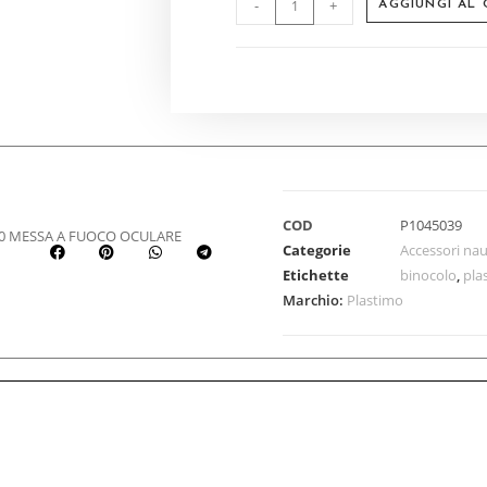
-
+
AGGIUNGI AL
COD
P1045039
0 MESSA A FUOCO OCULARE
Categorie
Accessori nau
Etichette
binocolo
,
pla
Marchio:
Plastimo