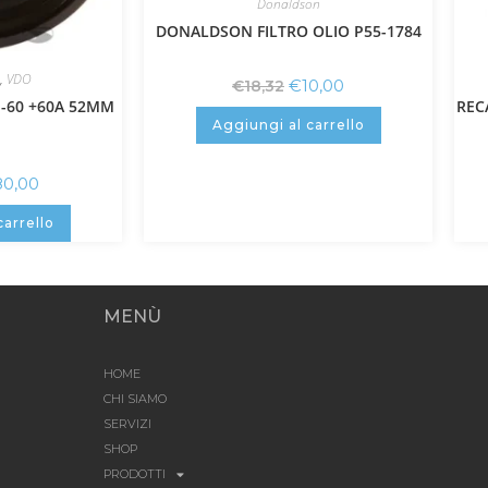
Donaldson
DONALDSON FILTRO OLIO P55-1784
,
VDO
€
10,00
€
18,32
-60 +60A 52MM
REC
Aggiungi al carrello
80,00
carrello
MENÙ
HOME
CHI SIAMO
SERVIZI
SHOP
PRODOTTI