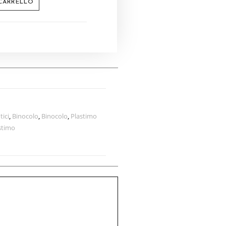
 CARRELLO
tici
,
Binocolo
,
Binocolo
,
Plastimo
stimo