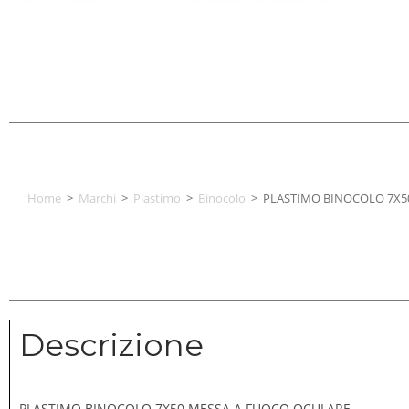
Home
>
Marchi
>
Plastimo
>
Binocolo
>
PLASTIMO BINOCOLO 7X5
Descrizione
PLASTIMO BINOCOLO 7X50 MESSA A FUOCO OCULARE