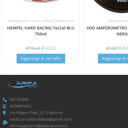
Antivegetativa e smalti
,
Hempel
,
Matrice dura
Amperometro
HEMPEL HARD RACING TecCel BLU
VDO AMPEROMETRO 
750ml
NERO
€
41,00
€
€
70,45
€
128,71
Aggiungi al carrello
Aggiungi al 
091 323619
3938874105
Via Filippo Patti, 23 - Palermo
nauticaricambidarpa@gmail.com
infomagazzino@darpamotori.it