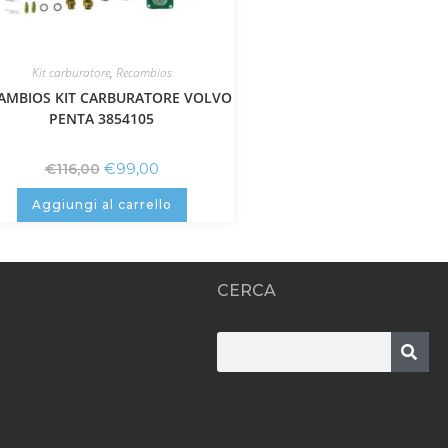
Kit carburatore
,
Recambios
AMBIOS KIT CARBURATORE VOLVO
PENTA 3854105
€
99,00
€
116,00
Aggiungi al carrello
CERCA