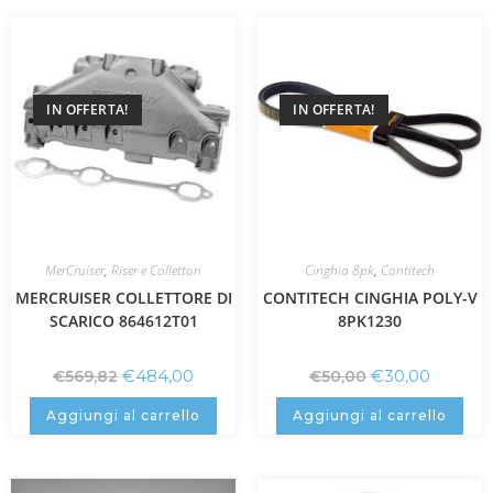
IN OFFERTA!
IN OFFERTA!
MerCruiser
,
Riser e Collettori
Cinghia 8pk
,
Contitech
MERCRUISER COLLETTORE DI
CONTITECH CINGHIA POLY-V
SCARICO 864612T01
8PK1230
€
484,00
€
30,00
€
569,82
€
50,00
Aggiungi al carrello
Aggiungi al carrello