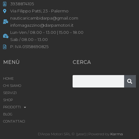
3938874105
Via Filippo Patti, 23 - Palermo
nauticaricambidarpa@gmail.com
infomagazzino@darpamotori.it
Lun-Ven / 08.00 – 13.00 | 15.00 – 18.00
Sab / 08.00 – 13.00
P: IVA 05158690825
MENÙ
CERCA
HOME
CHI SIAMO
SERVIZI
SHOP
PRODOTTI
BLOG
CONTATTACI
D’Arpa Motori SRL © [year] | Powered by
Karma