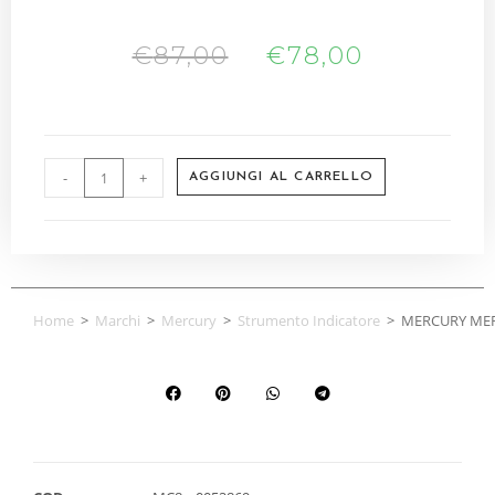
€
87,00
€
78,00
-
+
AGGIUNGI AL CARRELLO
Home
>
Marchi
>
Mercury
>
Strumento Indicatore
>
MERCURY MER