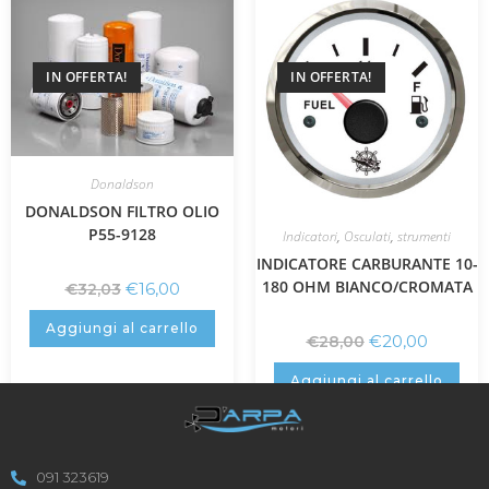
IN OFFERTA!
IN OFFERTA!
Donaldson
DONALDSON FILTRO OLIO
P55-9128
Indicatori
,
Osculati
,
strumenti
INDICATORE CARBURANTE 10-
180 OHM BIANCO/CROMATA
€
16,00
€
32,03
Aggiungi al carrello
€
20,00
€
28,00
Aggiungi al carrello
091 323619