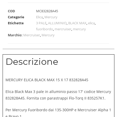
COD
MC832828A45
Categorie
Elica
,
Mercury
Etichette
3 PALE
,
ALLUMINIO
,
BLACK MAX
,
elica
,
fuoribordo
,
mercruiser
,
mercury
Marchio:
Mercruiser
,
Mercury
Descrizione
MERCURY ELICA BLACK MAX 15 X 17 832828A45
Elica Black Max 3 pale in alluminio passo 17′ codice Mercury
832828A45. Fornita con parastrappi Flo-Torq II 835257K1.
Per Mercury Fuoribordo dai 135-300HP e Mercruiser Alpha 1
e Bravo 1.