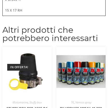
15 X 17 RH
Altri prodotti che
potrebbero interessarti
IN OFFERTA!
Motomarine
,
Stuffy box
TK
,
Vernice spray