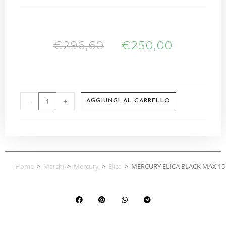
€
296,60
€
250,00
-
+
AGGIUNGI AL CARRELLO
Home
>
Marchi
>
Mercury
>
Elica
>
MERCURY ELICA BLACK MAX 15 