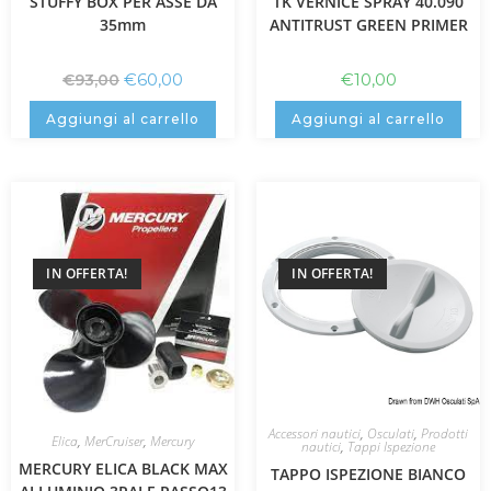
STUFFY BOX PER ASSE DA
TK VERNICE SPRAY 40.090
35mm
ANTITRUST GREEN PRIMER
€
60,00
€
10,00
€
93,00
Aggiungi al carrello
Aggiungi al carrello
IN OFFERTA!
IN OFFERTA!
Accessori nautici
,
Osculati
,
Prodotti
Elica
,
MerCruiser
,
Mercury
nautici
,
Tappi Ispezione
MERCURY ELICA BLACK MAX
TAPPO ISPEZIONE BIANCO