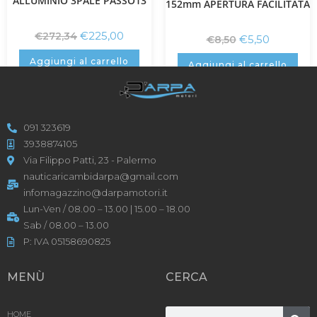
ALLUMINIO 3PALE PASSO13
152mm APERTURA FACILITATA
€
225,00
€
272,34
€
5,50
€
8,50
Aggiungi al carrello
Aggiungi al carrello
091 323619
3938874105
Via Filippo Patti, 23 - Palermo
nauticaricambidarpa@gmail.com
infomagazzino@darpamotori.it
Lun-Ven / 08.00 – 13.00 | 15.00 – 18.00
Sab / 08.00 – 13.00
P: IVA 05158690825
MENÙ
CERCA
HOME