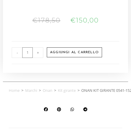
€
178,50
€
150,00
-
+
AGGIUNGI AL CARRELLO
Home
>
Marchi
>
Onan
>
Kit girante
>
ONAN KIT GIRANTE 0541-15