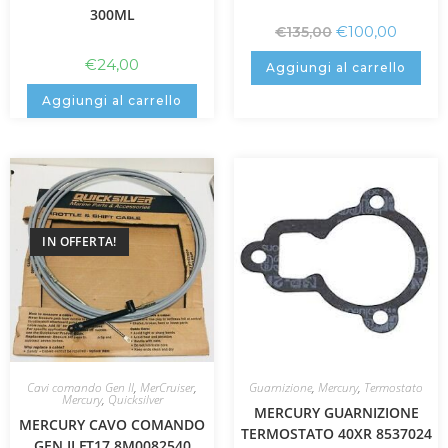
300ML
€
100,00
€
135,00
€
24,00
Aggiungi al carrello
Aggiungi al carrello
IN OFFERTA!
Cavi comando Gen II
,
MerCruiser
,
Guarnizione
,
Mercury
,
Termostato
Mercury
,
Quicksilver
MERCURY GUARNIZIONE
MERCURY CAVO COMANDO
TERMOSTATO 40XR 8537024
GEN II FT17 8M0082540