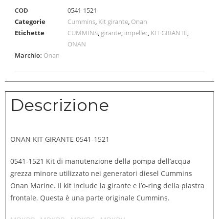
COD
0541-1521
Categorie
Cummins
,
Kit girante
,
Onan
Etichette
CUMMINS
,
girante
,
impeller
,
KIT GIRANTE
,
ONAN
Marchio:
Onan
Descrizione
ONAN KIT GIRANTE 0541-1521
0541-1521 Kit di manutenzione della pompa dell’acqua
grezza minore utilizzato nei generatori diesel Cummins
Onan Marine. Il kit include la girante e l’o-ring della piastra
frontale. Questa è una parte originale Cummins.