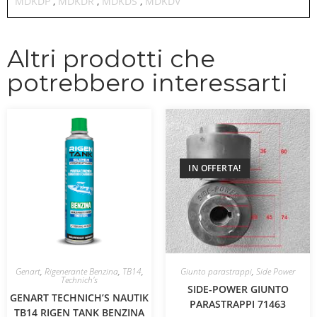
MDKDP
,
MDKDR
,
MDKDS
,
MDKDV
Altri prodotti che
potrebbero interessarti
IN OFFERTA!
Genart
,
Rigenerante Benzina
,
TB14
,
Giunto parastrappi
,
Side Power
Technich's
SIDE-POWER GIUNTO
GENART TECHNICH’S NAUTIK
PARASTRAPPI 71463
TB14 RIGEN TANK BENZINA