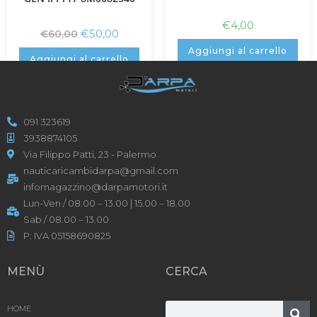
€
4,00
€
50,00
€
60,00
Aggiungi al carrello
Aggiungi al carrello
091 323619
3938874105
Via Filippo Patti, 23 - Palermo
nauticaricambidarpa@gmail.com
infomagazzino@darpamotori.it
Lun-Ven / 08.00 – 13.00 | 15.00 – 18.00
Sab / 08.00 – 13.00
P: IVA 05158690825
MENÙ
CERCA
HOME