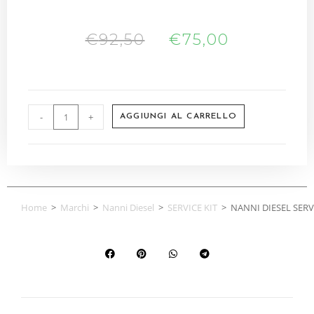
€
92,50
€
75,00
-
+
AGGIUNGI AL CARRELLO
Home
>
Marchi
>
Nanni Diesel
>
SERVICE KIT
>
NANNI DIESEL SERVI