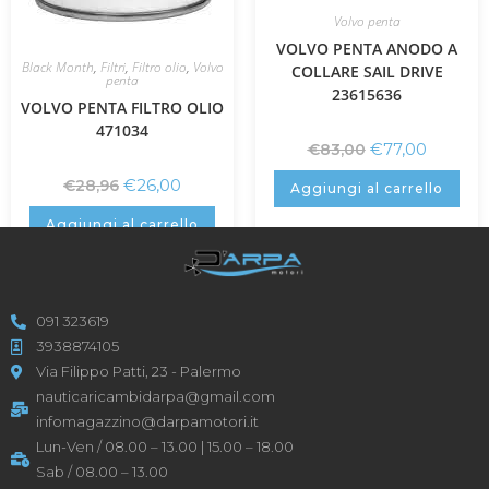
Volvo penta
VOLVO PENTA ANODO A
Black Month
,
Filtri
,
Filtro olio
,
Volvo
COLLARE SAIL DRIVE
penta
23615636
VOLVO PENTA FILTRO OLIO
471034
€
77,00
€
83,00
€
26,00
€
28,96
Aggiungi al carrello
Aggiungi al carrello
091 323619
3938874105
Via Filippo Patti, 23 - Palermo
nauticaricambidarpa@gmail.com
infomagazzino@darpamotori.it
Lun-Ven / 08.00 – 13.00 | 15.00 – 18.00
Sab / 08.00 – 13.00