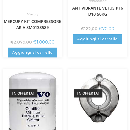
antivibranti
ANTIVIBRANTE VETUS P16
D10 50KG
Mercury
MERCURY KIT COMPRESSORE
ARIA 8M0133589
€
70,00
€
122,00
Aggiungi al carrello
€
1.800,00
€
2.079,00
Aggiungi al carrello
IN OFFERTA!
IN OFFERTA!