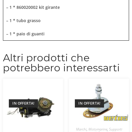
– 1 * 860020002 kit girante
– 1 * tubo grasso
– 1 * paio di guanti
Altri prodotti che
potrebbero interessarti
IN OFFERTA!
IN OFFERTA!
Marchi
,
Motomarine
,
Supporti