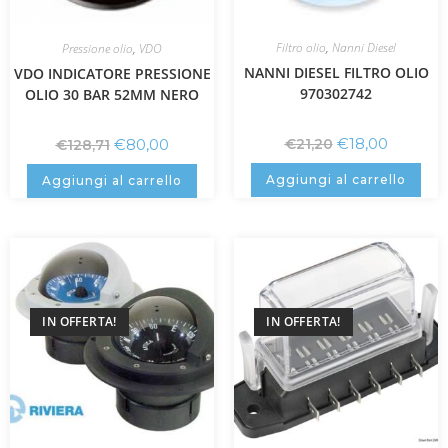
Filtro olio
,
Nanni Diesel
Pressione olio
,
VDO
NANNI DIESEL FILTRO OLIO
VDO INDICATORE PRESSIONE
970302742
OLIO 30 BAR 52MM NERO
€
18,00
€
80,00
€
21,20
€
128,71
Aggiungi al carrello
Aggiungi al carrello
IN OFFERTA!
IN OFFERTA!