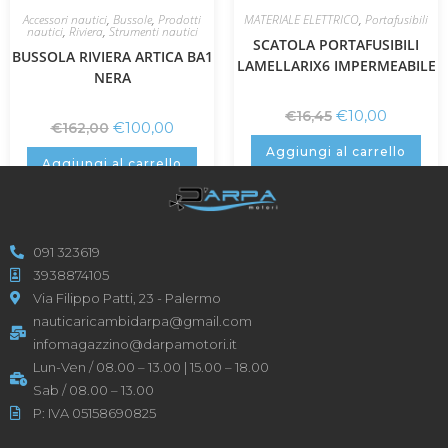
Accessori nautici
,
Bussole
,
Prodotti
MATERIALE ELETTRICO
,
Portafusibili
nautici
,
Riviera
,
Strumenti nautici
SCATOLA PORTAFUSIBILI
BUSSOLA RIVIERA ARTICA BA1
LAMELLARIX6 IMPERMEABILE
NERA
€
10,00
€
16,45
€
100,00
€
162,00
Aggiungi al carrello
Aggiungi al carrello
091 323619
3938874105
Via Filippo Patti, 23 - Palermo
nauticaricambidarpa@gmail.com
infomagazzino@darpamotori.it
Lun-Ven / 08.00 – 13.00 | 15.00 – 18.00
Sab / 08.00 – 13.00
P: IVA 05158690825