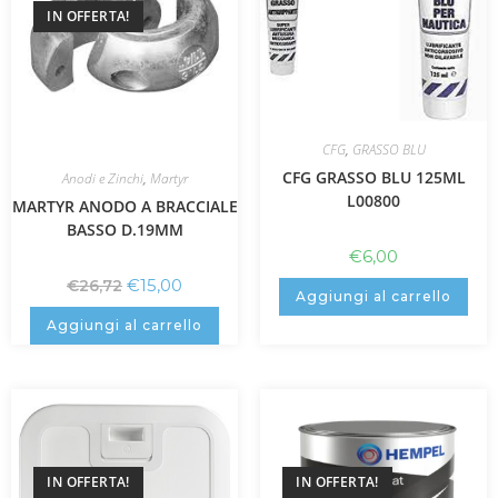
IN OFFERTA!
CFG
,
GRASSO BLU
CFG GRASSO BLU 125ML
Anodi e Zinchi
,
Martyr
L00800
MARTYR ANODO A BRACCIALE
BASSO D.19MM
€
6,00
€
15,00
€
26,72
Aggiungi al carrello
Aggiungi al carrello
IN OFFERTA!
IN OFFERTA!