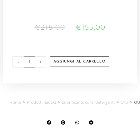
€
218,00
€
155,00
-
+
AGGIUNGI AL CARRELLO
Home
>
Prodotti nautici
>
Lubrificanti, colle, detergenti
>
Olio
>
QU