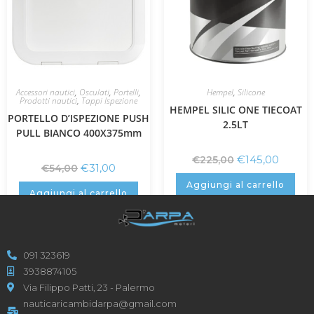
Accessori nautici
,
Osculati
,
Portelli
,
Hempel
,
Silicone
Prodotti nautici
,
Tappi Ispezione
HEMPEL SILIC ONE TIECOAT
PORTELLO D’ISPEZIONE PUSH
2.5LT
PULL BIANCO 400X375mm
€
145,00
€
225,00
€
31,00
€
54,00
Aggiungi al carrello
Aggiungi al carrello
091 323619
3938874105
Via Filippo Patti, 23 - Palermo
nauticaricambidarpa@gmail.com