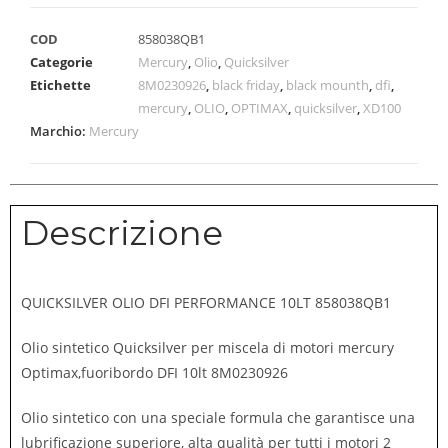
COD
858038QB1
Categorie
Mercury
,
Olio
,
Quicksilver
Etichette
8M0230926
,
black friday
,
black mounth
,
dfi
,
mercury
,
OLIO
,
OPTIMAX
,
quicksilver
,
XD100
Marchio:
Mercury
Descrizione
QUICKSILVER OLIO DFI PERFORMANCE 10LT 858038QB1
Olio sintetico Quicksilver per miscela di motori mercury
Optimax,fuoribordo DFI 10lt 8M0230926
Olio sintetico con una speciale formula che garantisce una
lubrificazione superiore, alta qualità per tutti i motori 2