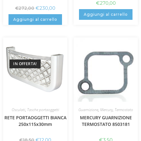
€
270,00
€
230,00
€
272,00
Aggiungi al carrello
Aggiungi al carrello
IN OFFERTA!
Osculati
,
Tasche portaoggetti
Guarnizione
,
Mercury
,
Termostato
RETE PORTAOGGETTI BIANCA
MERCURY GUARNIZIONE
250x115x30mm
TERMOSTATO 8503181
€
12,00
€
3,50
€
18,50