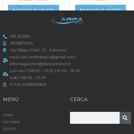
Aggiungi al carrello
Aggiungi al carrello
091 323619
3938874105
Via Filippo Patti, 23 - Palermo
nauticaricambidarpa@gmail.com
infomagazzino@darpamotori.it
Lun-Ven / 08.00 – 13.00 | 15.00 – 18.00
Sab / 08.00 – 13.00
P: IVA 05158690825
MENÙ
CERCA
HOME
CHI SIAMO
SERVIZI